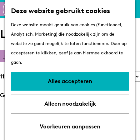
Culinair
K
Z
Deze website gebruikt cookies
Routes
a
o
M
G
Winkelen
Deze website maakt gebruik van cookies (Functioneel,
a
e
e
Locaties
a
Analytisch, Marketing) die noodzakelijk zijn om de
r
k
n
n
Plan je bezoek
website zo goed mogelijk te laten functioneren. Door op
t
e
u
a
Tips
W
accepteren te klikken, geef je aan hiermee akkoord te
S
n
Filter
a
VVV's
a
gaan.
o
r
Overnachten
t
r
S
1129 t/m 810 van 810 resultaten
d
Arrangementen
z
Alles accepteren
t
o
e
Met de hond
o
e
r
Geen resultaten gevonden
h
Bereikbaarheid &
e
e
Alleen noodzakelijk
t
o
parkeren
k
r
e
1
…
m
j
G
G
o
e
e
Voorkeuren aanpassen
e
a
a
p
r
p
n
n
: