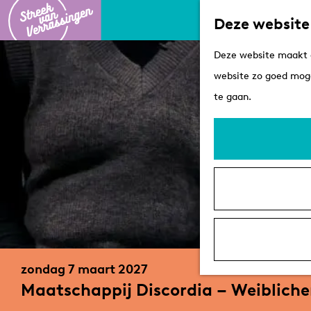
Deze website
G
Deze website maakt g
a
website zo goed moge
n
te gaan.
a
a
r
d
e
h
o
m
zondag 7 maart 2027
e
Maatschappij Discordia – Weibliche
p