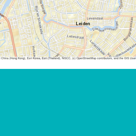
ina (Hong Kong), Esri Korea, Esri (Thailand), NGCC, (c) OpenStreetMap contributors, and the GIS Us