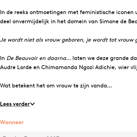
s
h
c
a
In de reeks ontmoetingen met feministische iconen u
h
p
deel onvermijdelijk in het domein van Simone de Bea
a
p
p
i
Je wordt niet als vrouw geboren, je wordt tot vrouw
p
j
i
D
In
De Beauvoir en daarna…
laten we deze grande da
j
i
Audre Lorde en Chimamanda Ngozi Adichie, wier vlij
D
s
i
c
Wat betekent het om vrouw te zijn vanda…
s
o
c
r
Lees verder
o
d
r
i
Wanneer
d
a