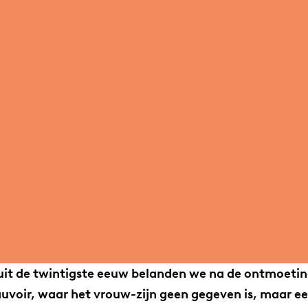
uit de twintigste eeuw belanden we na de ontmoeting
auvoir, waar het vrouw-zijn geen gegeven is, maar e