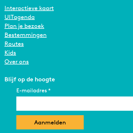
a
r
Interactieve kaart
a
n
UITagenda
r
a
Plan je bezoek
n
Bestemmingen
a
Routes
Kids
Over ons
Blijf op de hoogte
E-mailadres
*