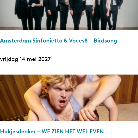
s
i
v
a
a
s
n
Amsterdam Sinfonietta & Voces8 – Birdsong
d
e
A
vrijdag 14 mei 2027
r
m
E
s
e
t
r
e
d
r
e
d
n
a
–
Hokjesdenker – WE ZIEN HET WEL EVEN
m
I