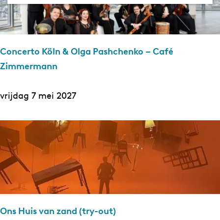
a
e
g
r
e
o
Concerto Köln & Olga Pashchenko – Café
p
Zimmermann
:
C
vrijdag 7 mei 2027
o
n
c
e
r
t
o
Ons Huis van zand (try-out)
K