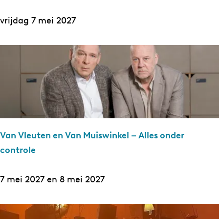
ö
O
vrijdag 7 mei 2027
l
n
n
s
&
H
O
u
l
i
g
s
a
v
P
Van Vleuten en Van Muiswinkel – Alles onder
a
a
controle
n
s
z
h
V
7 mei 2027 en 8 mei 2027
a
c
a
n
h
n
d
e