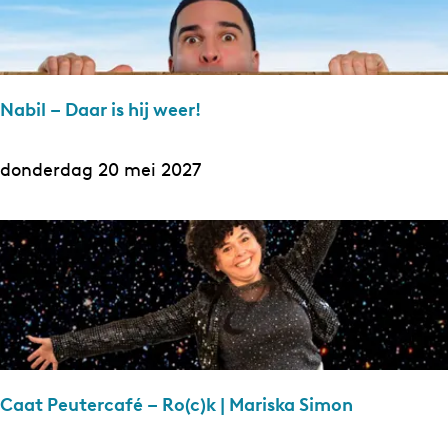
i
v
C
Nabil – Daar is hij weer!
o
m
N
donderdag 20 mei 2027
p
a
a
b
n
i
y
l
–
–
N
D
a
a
t
Caat Peutercafé – Ro(c)k | Mariska Simon
a
u
r
r