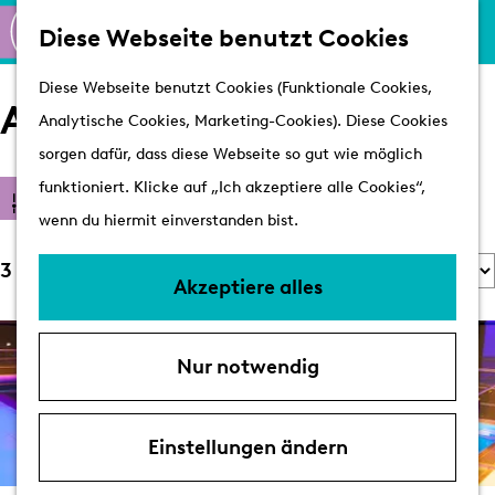
K
S
Shoppen
Diese Webseite benutzt Cookies
a
u
M
Aktiv
G
Diese Webseite benutzt Cookies (Funktionale Cookies,
r
c
e
Schlösser
Arrangements
e
Analytische Cookies, Marketing-Cookies). Diese Cookies
t
h
n
h
sorgen dafür, dass diese Webseite so gut wie möglich
e
e
ü
Besuchen
e
W
funktioniert. Klicke auf „Ich akzeptiere alle Cookies“,
S
n
Arrangements
Filter
n
a
wenn du hiermit einverstanden bist.
o
Erreichbarkeit &
S
s
r
Parken
S
3 Ergebnisse
i
m
Akzeptiere alles
t
Mit dem Hund
o
e
ö
i
Übernachten
r
z
c
e
VVV's
Nur notwendig
t
u
h
r
i
r
t
e
e
H
Einstellungen ändern
e
n
r
o
s
n