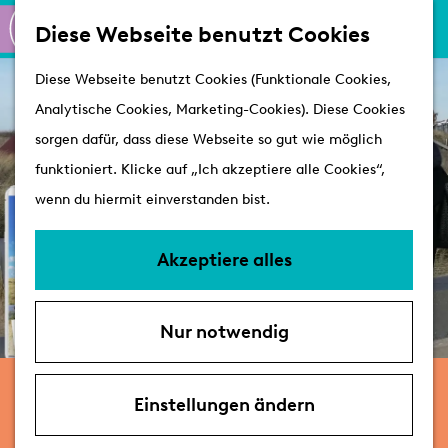
K
S
Shoppen
Diese Webseite benutzt Cookies
a
u
M
Aktiv
G
Diese Webseite benutzt Cookies (Funktionale Cookies,
r
c
e
Schlösser
e
Analytische Cookies, Marketing-Cookies). Diese Cookies
t
h
n
h
sorgen dafür, dass diese Webseite so gut wie möglich
e
e
ü
Besuchen
e
funktioniert. Klicke auf „Ich akzeptiere alle Cookies“,
n
Arrangements
n
wenn du hiermit einverstanden bist.
Erreichbarkeit &
S
Parken
i
Akzeptiere alles
Mit dem Hund
e
Übernachten
z
VVV's
Nur notwendig
u
r
JOLA Tours - Kids Schnipseljagd
H
Einstellungen ändern
Katwijk
o