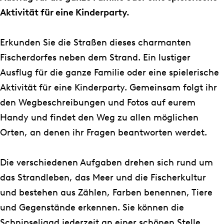
o
g
u
o
o
s
Aktivität für eine Kinderparty.
o
r
r
u
u
-
k
a
s
r
r
K
Erkunden Sie die Straßen dieses charmanten
J
m
-
s
s
i
Fischerdorfes neben dem Strand. Ein lustiger
O
J
K
-
-
d
Ausflug für die ganze Familie oder eine spielerische
L
O
i
K
K
s
Aktivität für eine Kinderparty. Gemeinsam folgt ihr
A
L
d
i
i
S
den Wegbeschreibungen und Fotos auf eurem
T
A
s
d
d
c
Handy und findet den Weg zu allen möglichen
o
T
S
s
s
h
Orten, an denen ihr Fragen beantworten werdet.
u
o
c
S
S
n
r
u
h
c
c
i
Die verschiedenen Aufgaben drehen sich rund um
s
r
n
h
h
p
das Strandleben, das Meer und die Fischerkultur
-
s
i
n
n
s
und bestehen aus Zählen, Farben benennen, Tiere
K
-
p
i
i
e
und Gegenstände erkennen. Sie können die
i
K
s
p
p
l
Schnipseljagd jederzeit an einer schönen Stelle