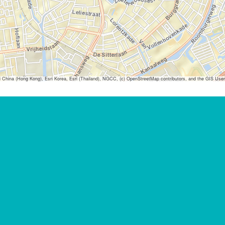
ina (Hong Kong), Esri Korea, Esri (Thailand), NGCC, (c) OpenStreetMap contributors, and the GIS Us