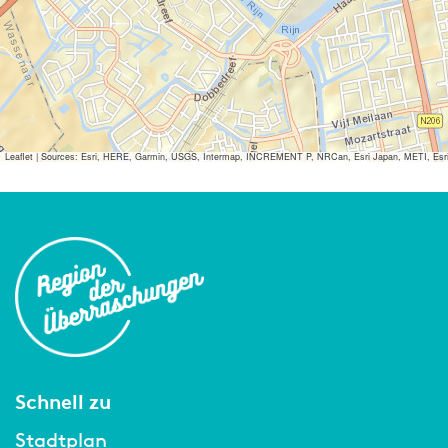
Leaflet
|
Sources: Esri, HERE, Garmin, USGS, Intermap, INCREMENT P, NRCan, Esri Japan, METI, Esri Ch
Schnell zu
Stadtplan