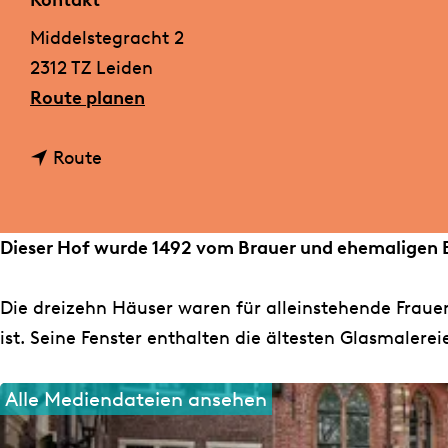
Kontakt
m
Middelstegracht 2
e
2312 TZ Leiden
p
b
Route planen
a
i
g
b
s
Route
e
i
S
s
i
S
n
Dieser Hof wurde 1492 vom Brauer und ehemaligen B
i
t
n
A
Die dreizehn Häuser waren für alleinstehende Frauen
t
n
ist. Seine Fenster enthalten die ältesten Glasmalere
A
n
n
a
Alle Mediendateien ansehen
n
A