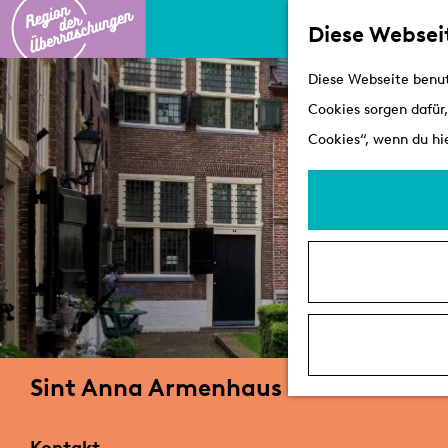
Diese Websei
G
Diese Webseite benut
e
Cookies sorgen dafür,
h
Cookies“, wenn du hie
e
n
S
i
e
z
u
r
Sint Anna Armenhaus
H
o