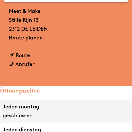
Kontakt
m
Meet & Make
e
Stille Rijn 13
p
2312 DE LEIDEN
a
b
Route planen
g
i
e
b
s
Route
i
M
M
Anrufen
s
e
e
M
e
e
e
t
t
Öffnungszeiten
e
&
&
Jeden montag
t
M
M
geschlossen
&
a
a
M
k
k
Jeden dienstag