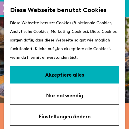
K
S
Shoppen
Diese Webseite benutzt Cookies
a
u
M
Aktiv
G
Diese Webseite benutzt Cookies (Funktionale Cookies,
r
c
e
Schlösser
e
Analytische Cookies, Marketing-Cookies). Diese Cookies
t
h
n
h
sorgen dafür, dass diese Webseite so gut wie möglich
e
e
ü
Besuchen
e
funktioniert. Klicke auf „Ich akzeptiere alle Cookies“,
n
Arrangements
n
wenn du hiermit einverstanden bist.
Erreichbarkeit &
S
Parken
i
Akzeptiere alles
Mit dem Hund
e
Übernachten
z
VVV's
Nur notwendig
u
r
Meet & Make
H
Einstellungen ändern
o