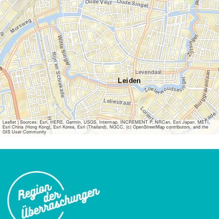
Leaflet
|
Sources: Esri, HERE, Garmin, USGS, Intermap, INCREMENT P, NRCan, Esri Japan, METI,
Esri China (Hong Kong), Esri Korea, Esri (Thailand), NGCC, (c) OpenStreetMap contributors, and the
GIS User Community