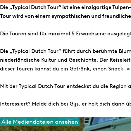
g
k
D
l
u
a
t
Die „Typical Dutch Tour“ ist eine einzigartige Tulpe
r
T
u
D
t
l
c
Tour wird von einem sympathischen und freundlichen R
a
y
t
u
c
D
h
m
p
c
t
h
u
T
Die Touren sind für maximal 5 Erwachsene ausgeleg
T
i
h
c
T
t
o
y
c
T
h
o
c
u
Die „Typical Dutch Tour“ führt durch berühmte Blum
p
a
o
T
u
h
r
niederländische Kultur und Geschichte. Der Reiseleite
i
l
u
o
r
T
dieser Touren kannst du ein Getränk, einen Snack,
c
D
r
u
o
a
u
r
u
Mit der Typical Dutch Tour entdeckst du die Region 
l
t
r
D
c
Interessiert? Melde dich bei Gijs, er holt dich dann 
u
h
t
T
Alle Mediendateien ansehen
c
o