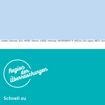
Leaflet
|
Sources: Esri, HERE, Garmin, USGS, Intermap, INCREMENT P, NRCan, Esri Japan, METI, Esri Ch
Schnell zu