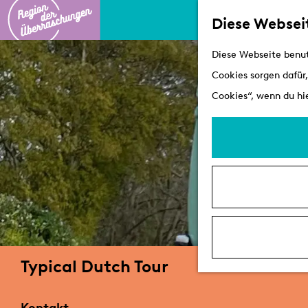
Diese Websei
G
Diese Webseite benut
e
Cookies sorgen dafür,
h
Cookies“, wenn du hie
e
n
S
i
e
z
u
r
Typical Dutch Tour
H
o