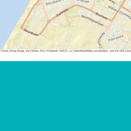
ina (Hong Kong), Esri Korea, Esri (Thailand), NGCC, (c) OpenStreetMap contributors, and the GIS Us