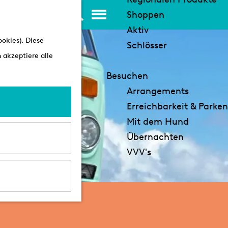
K
S
Shoppen
a
u
M
Aktiv
okies). Diese
r
c
e
Schlösser
 akzeptiere alle
t
h
n
e
e
ü
Besuchen
n
Arrangements
Erreichbarkeit & Parken
Mit dem Hund
Übernachten
VVV's