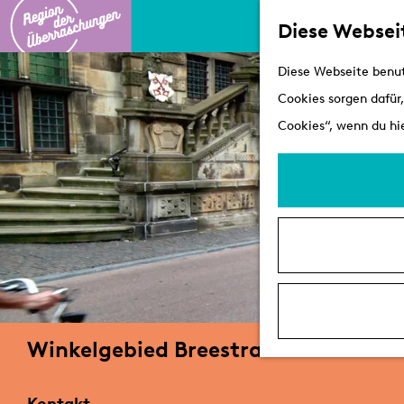
Diese Websei
G
Diese Webseite benut
e
Cookies sorgen dafür,
h
Cookies“, wenn du hie
e
n
S
i
e
z
u
r
Winkelgebied Breestraat
H
o