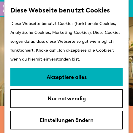
K
S
Shoppen
Diese Webseite benutzt Cookies
a
u
M
Aktiv
G
Diese Webseite benutzt Cookies (Funktionale Cookies,
r
c
e
Schlösser
e
Analytische Cookies, Marketing-Cookies). Diese Cookies
t
h
n
h
sorgen dafür, dass diese Webseite so gut wie möglich
e
e
ü
Besuchen
e
funktioniert. Klicke auf „Ich akzeptiere alle Cookies“,
n
Arrangements
n
wenn du hiermit einverstanden bist.
Erreichbarkeit &
S
Parken
i
Akzeptiere alles
Mit dem Hund
e
Übernachten
z
VVV's
Nur notwendig
u
r
Dende
H
Einstellungen ändern
o