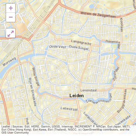
+
−
Leaflet
|
Sources: Esri, HERE, Garmin, USGS, Intermap, INCREMENT P, NRCan, Esri Japan, METI,
Esri China (Hong Kong), Esri Korea, Esri (Thailand), NGCC, (c) OpenStreetMap contributors, and the
GIS User Community