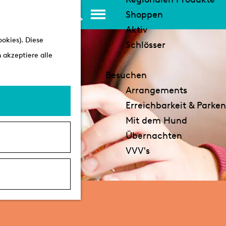
K
S
Shoppen
a
u
M
Aktiv
okies). Diese
r
c
e
Schlösser
 akzeptiere alle
t
h
n
e
e
ü
Besuchen
n
Arrangements
Erreichbarkeit & Parken
Mit dem Hund
Übernachten
VVV's