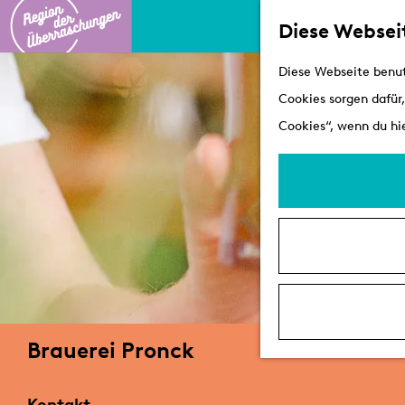
Diese Websei
G
Diese Webseite benut
e
Cookies sorgen dafür,
h
Cookies“, wenn du hie
e
n
S
i
e
z
u
r
Brauerei Pronck
H
o