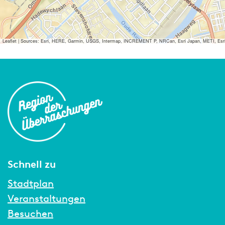
Leaflet
|
Sources: Esri, HERE, Garmin, USGS, Intermap, INCREMENT P, NRCan, Esri Japan, METI, Esri Ch
Schnell zu
Stadtplan
Veranstaltungen
Besuchen