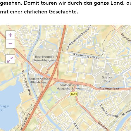
e
P
gesehen. Damit touren wir durch das ganze Land, auf
i
r
mit einer ehrlichen Geschichte.
P
o
r
n
+
o
c
−
n
k
c
k