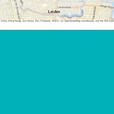
ina (Hong Kong), Esri Korea, Esri (Thailand), NGCC, (c) OpenStreetMap contributors, and the GIS Us