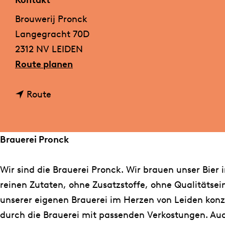
Kontakt
m
Brouwerij Pronck
e
Langegracht 70D
p
2312 NV LEIDEN
a
b
Route planen
g
i
e
b
s
Route
i
B
s
r
B
a
Brauerei Pronck
r
u
a
e
Wir sind die Brauerei Pronck. Wir brauen unser Bier i
u
r
reinen Zutaten, ohne Zusatzstoffe, ohne Qualitätsein
e
e
unserer eigenen Brauerei im Herzen von Leiden konzi
r
i
durch die Brauerei mit passenden Verkostungen. Auc