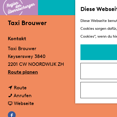
Diese Websei
G
Diese Webseite benut
Taxi Brouwer
e
Cookies sorgen dafür,
h
Cookies“, wenn du hie
Kontakt
e
Taxi Brouwer
n
Keyserswey 3840
S
2201 CW NOORDWIJK ZH
i
b
Route planen
e
i
z
b
s
Route
u
i
T
T
Anrufen
r
s
a
a
a
Webseite
H
T
x
b
x
o