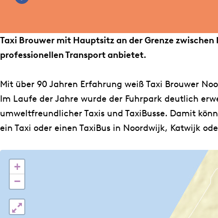
F
a
i
T
i
m
a
x
B
a
B
e
c
i
r
x
r
p
Taxi Brouwer mit Hauptsitz an der Grenze zwischen N
e
B
o
i
o
a
professionellen Transport anbietet.
b
r
u
B
u
g
o
o
w
r
w
e
Mit über 90 Jahren Erfahrung weiß Taxi Brouwer No
o
u
e
o
e
Im Laufe der Jahre wurde der Fuhrpark deutlich erwe
k
w
r
u
r
umweltfreundlicher Taxis und TaxiBusse. Damit könn
T
e
w
ein Taxi oder einen TaxiBus in Noordwijk, Katwijk 
a
r
e
x
r
i
+
B
−
r
o