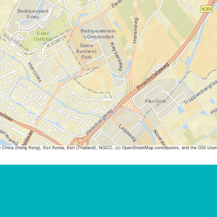
ina (Hong Kong), Esri Korea, Esri (Thailand), NGCC, (c) OpenStreetMap contributors, and the GIS Us