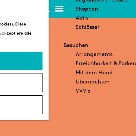
K
S
Shoppen
a
u
M
Aktiv
okies). Diese
r
c
e
Schlösser
 akzeptiere alle
t
h
n
e
e
ü
Besuchen
n
Arrangements
Erreichbarkeit & Parken
Mit dem Hund
Übernachten
VVV's