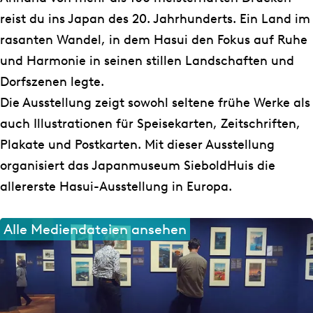
m
n
D
e
a
i
r
reist du ins Japan des 20. Jahrhunderts. Ein Land im
u
m
a
D
r
e
s
rasanten Wandel, in dem Hasui den Fokus auf Ruhe
s
u
r
a
s
D
t
und Harmonie in seinen stillen Landschaften und
e
s
s
r
t
a
e
Dorfszenen legte.
u
e
t
s
e
r
l
Die Ausstellung zeigt sowohl seltene frühe Werke als
m
u
e
t
l
s
l
auch Illustrationen für Speisekarten, Zeitschriften,
S
m
l
e
l
t
u
Plakate und Postkarten. Mit dieser Ausstellung
i
S
l
l
u
e
n
organisiert das Japanmuseum SieboldHuis die
e
i
u
l
n
l
g
allererste Hasui-Ausstellung in Europa.
b
e
n
u
g
l
J
o
b
g
n
J
u
a
Alle Mediendateien ansehen
l
o
J
g
a
n
p
d
l
a
J
p
g
a
H
d
p
a
a
J
n
u
H
a
p
n
a
s