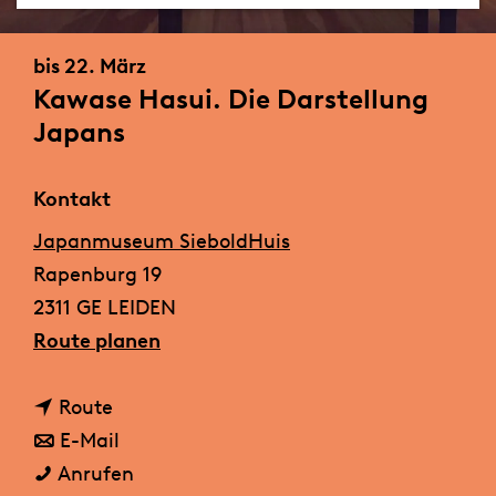
m
e
bis 22. März
p
Kawase Hasui. Die Darstellung
a
Japans
g
e
Kontakt
Japanmuseum SieboldHuis
Rapenburg 19
2311 GE LEIDEN
b
Route planen
i
b
s
Route
i
b
K
E-Mail
s
i
K
a
Anrufen