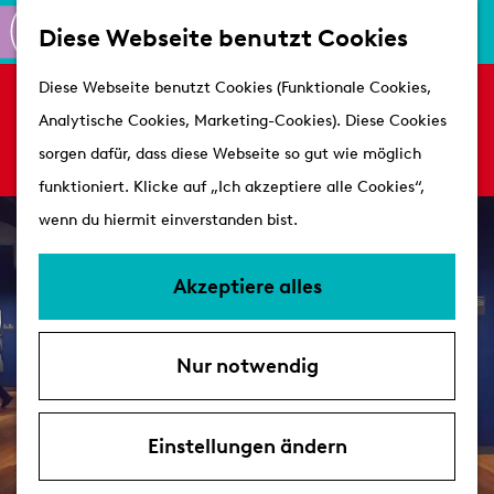
K
S
Shoppen
Diese Webseite benutzt Cookies
a
u
M
Aktiv
G
Diese Webseite benutzt Cookies (Funktionale Cookies,
r
c
e
Es tut uns leid. Dieses Aktivität ist nicht mehr
Schlösser
e
Analytische Cookies, Marketing-Cookies). Diese Cookies
t
h
n
verfügbar. Sehen Sie sich das
aktuelle Angebot
h
sorgen dafür, dass diese Webseite so gut wie möglich
e
e
ü
für verfügbare Optionen an.
Besuchen
e
funktioniert. Klicke auf „Ich akzeptiere alle Cookies“,
n
Arrangements
n
wenn du hiermit einverstanden bist.
Erreichbarkeit &
S
Parken
i
Akzeptiere alles
Mit dem Hund
e
Übernachten
z
VVV's
Nur notwendig
u
r
H
Einstellungen ändern
o