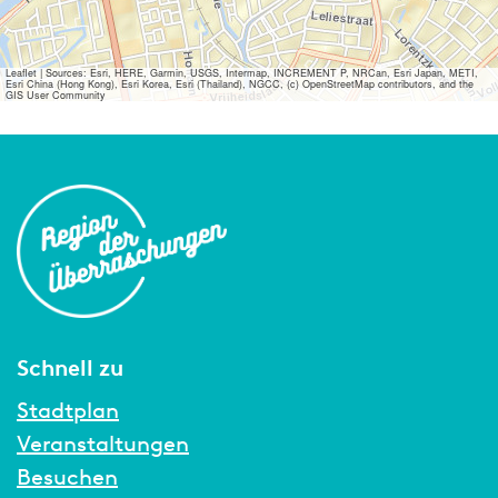
Leaflet
|
Sources: Esri, HERE, Garmin, USGS, Intermap, INCREMENT P, NRCan, Esri Japan, METI,
Esri China (Hong Kong), Esri Korea, Esri (Thailand), NGCC, (c) OpenStreetMap contributors, and the
GIS User Community
Schnell zu
Stadtplan
Veranstaltungen
Besuchen