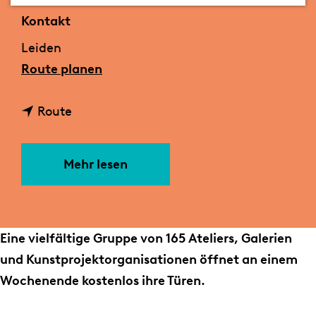
m
Kontakt
e
Leiden
p
b
Route planen
a
i
g
b
s
Route
e
i
L
s
e
Mehr lesen
L
i
e
d
i
e
d
n
Eine vielfältige Gruppe von 165 Ateliers, Galerien
e
e
und Kunstprojektorganisationen öffnet an einem
n
r
Wochenende kostenlos ihre Türen.
e
K