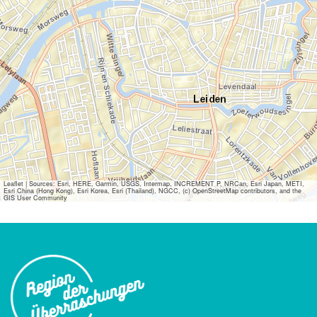
Leaflet
|
Sources: Esri, HERE, Garmin, USGS, Intermap, INCREMENT P, NRCan, Esri Japan, METI,
Esri China (Hong Kong), Esri Korea, Esri (Thailand), NGCC, (c) OpenStreetMap contributors, and the
GIS User Community