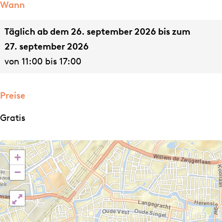
r
u
Wann
K
n
Täglich ab dem 26. september 2026 bis zum
u
s
27. september 2026
n
t
von 11:00 bis 17:00
s
r
t
o
r
u
Preise
o
t
Gratis
u
e
t
2
e
0
+
2
2
−
0
6
2
6