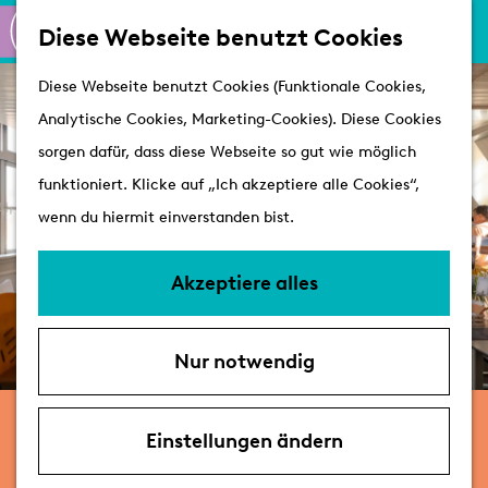
K
S
Shoppen
Diese Webseite benutzt Cookies
a
u
M
Aktiv
G
Diese Webseite benutzt Cookies (Funktionale Cookies,
r
c
e
Schlösser
e
Analytische Cookies, Marketing-Cookies). Diese Cookies
t
h
n
h
sorgen dafür, dass diese Webseite so gut wie möglich
e
e
ü
Besuchen
e
funktioniert. Klicke auf „Ich akzeptiere alle Cookies“,
n
Arrangements
n
wenn du hiermit einverstanden bist.
Erreichbarkeit &
S
Parken
i
Akzeptiere alles
Mit dem Hund
e
Übernachten
z
VVV's
Nur notwendig
u
r
26. und 27. September
H
Einstellungen ändern
Leidener Kunstroute 2026
o