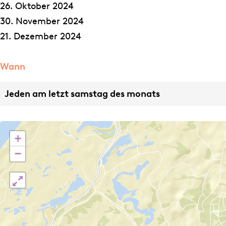
n
n
a
26. Oktober 2024
a
a
r
30. November 2024
a
a
21. Dezember 2024
r
r
Wann
Jeden am letzt samstag des monats
+
−