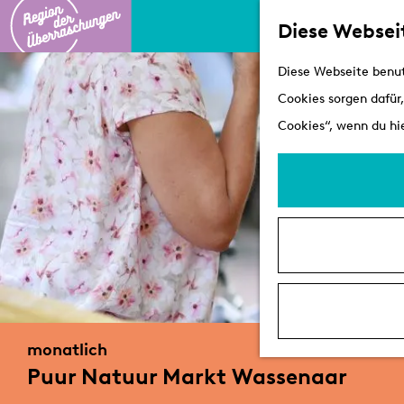
Diese Websei
G
Diese Webseite benut
e
Cookies sorgen dafür,
h
Cookies“, wenn du hie
e
n
S
i
e
z
u
r
monatlich
H
Puur Natuur Markt Wassenaar
o