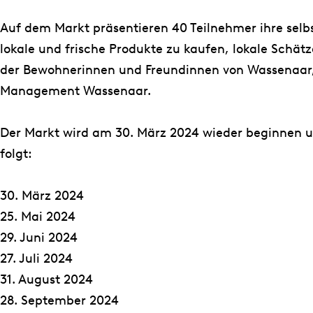
a
a
u
t
t
u
Auf dem Markt präsentieren 40 Teilnehmer ihre selb
u
u
r
lokale und frische Produkte zu kaufen, lokale Schätz
u
u
M
der Bewohnerinnen und Freundinnen von Wassenaar,
r
r
a
Management Wassenaar.
M
M
r
a
a
k
Der Markt wird am 30. März 2024 wieder beginnen u
r
r
t
folgt:
k
k
W
t
t
a
30. März 2024
W
W
s
25. Mai 2024
a
a
s
29. Juni 2024
s
s
e
27. Juli 2024
s
s
n
31. August 2024
e
e
a
28. September 2024