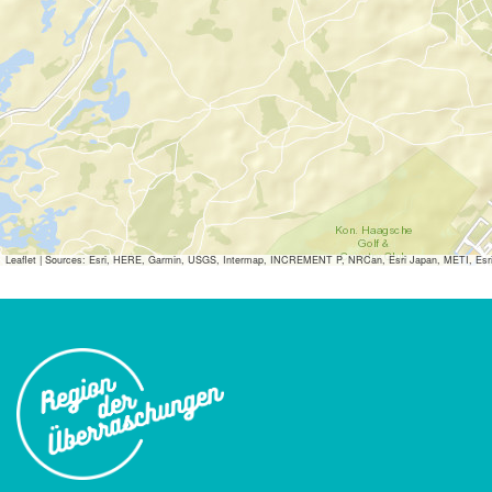
Leaflet
|
Sources: Esri, HERE, Garmin, USGS, Intermap, INCREMENT P, NRCan, Esri Japan, METI, Esri Ch