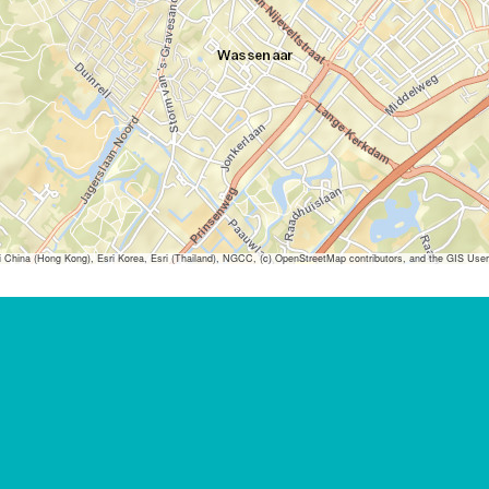
ina (Hong Kong), Esri Korea, Esri (Thailand), NGCC, (c) OpenStreetMap contributors, and the GIS Us