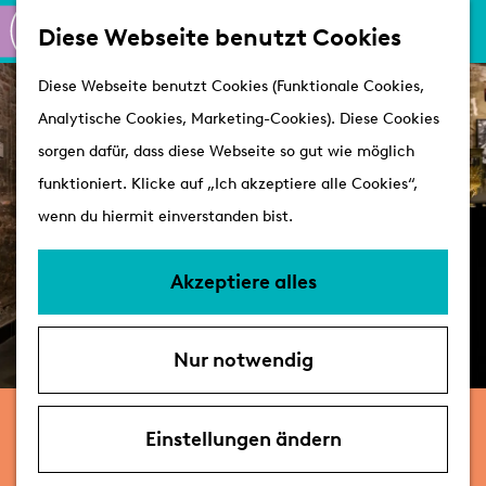
K
S
Shoppen
Diese Webseite benutzt Cookies
a
u
M
Aktiv
G
Diese Webseite benutzt Cookies (Funktionale Cookies,
r
c
e
Schlösser
e
Analytische Cookies, Marketing-Cookies). Diese Cookies
t
h
n
h
sorgen dafür, dass diese Webseite so gut wie möglich
e
e
ü
Besuchen
e
funktioniert. Klicke auf „Ich akzeptiere alle Cookies“,
n
Arrangements
n
wenn du hiermit einverstanden bist.
Erreichbarkeit &
S
Parken
i
Akzeptiere alles
Mit dem Hund
e
Übernachten
z
VVV's
Nur notwendig
u
r
bis 7. Februar 2027
H
Einstellungen ändern
Pflanzen und Planeten
o