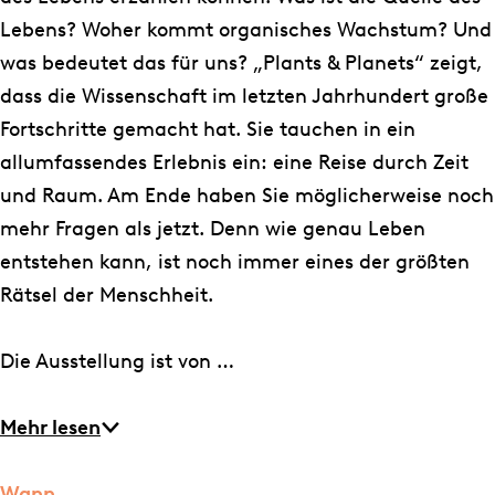
P
d
Lebens? Woher kommt organisches Wachstum? Und
l
P
was bedeutet das für uns? „Plants & Planets“ zeigt,
a
l
dass die Wissenschaft im letzten Jahrhundert große
n
a
Fortschritte gemacht hat. Sie tauchen in ein
e
n
allumfassendes Erlebnis ein: eine Reise durch Zeit
t
e
und Raum. Am Ende haben Sie möglicherweise noch
e
t
mehr Fragen als jetzt. Denn wie genau Leben
n
e
entstehen kann, ist noch immer eines der größten
n
Rätsel der Menschheit.
Die Ausstellung ist von …
Mehr lesen
Wann