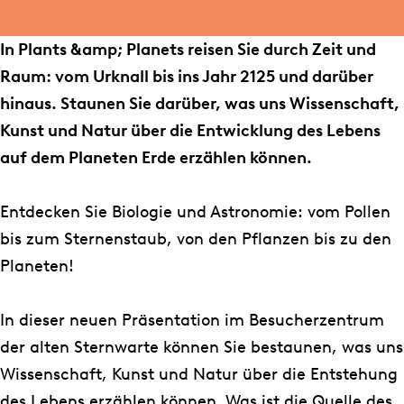
b
a
e
z
n
n
u
o
g
n
e
u
z
n
In Plants &amp; Planets reisen Sie durch Zeit und
o
r
u
n
n
e
d
Raum: vom Urknall bis ins Jahr 2125 und darüber
k
a
n
u
d
n
P
hinaus. Staunen Sie darüber, was uns Wissenschaft,
P
m
d
n
P
u
l
Kunst und Natur über die Entwicklung des Lebens
f
P
P
d
l
n
a
auf dem Planeten Erde erzählen können.
l
f
l
P
a
d
n
a
l
a
l
n
P
e
Entdecken Sie Biologie und Astronomie: vom Pollen
n
a
n
a
e
l
t
bis zum Sternenstaub, von den Pflanzen bis zu den
z
n
e
n
t
a
e
Planeten!
e
z
t
e
e
n
n
n
e
e
t
n
e
In dieser neuen Präsentation im Besucherzentrum
u
n
n
e
t
der alten Sternwarte können Sie bestaunen, was uns
n
u
n
e
Wissenschaft, Kunst und Natur über die Entstehung
d
n
n
des Lebens erzählen können. Was ist die Quelle des