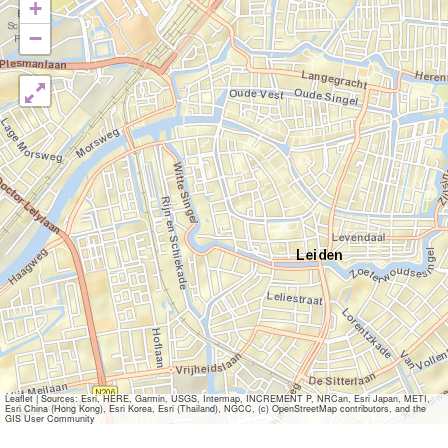
+
−
Leaflet
|
Sources: Esri, HERE, Garmin, USGS, Intermap, INCREMENT P, NRCan, Esri Japan, METI,
Esri China (Hong Kong), Esri Korea, Esri (Thailand), NGCC, (c) OpenStreetMap contributors, and the
GIS User Community