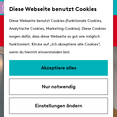
K
S
Shoppen
Diese Webseite benutzt Cookies
a
u
M
Aktiv
G
Diese Webseite benutzt Cookies (Funktionale Cookies,
r
c
e
Es tut uns leid. Dieses Aktivität ist nicht mehr
Schlösser
e
Analytische Cookies, Marketing-Cookies). Diese Cookies
t
h
n
verfügbar. Sehen Sie sich das
aktuelle Angebot
h
sorgen dafür, dass diese Webseite so gut wie möglich
e
e
ü
für verfügbare Optionen an.
Besuchen
e
funktioniert. Klicke auf „Ich akzeptiere alle Cookies“,
n
Arrangements
n
wenn du hiermit einverstanden bist.
Erreichbarkeit &
S
Parken
i
Akzeptiere alles
Mit dem Hund
e
Übernachten
z
VVV's
Nur notwendig
u
r
H
Einstellungen ändern
o