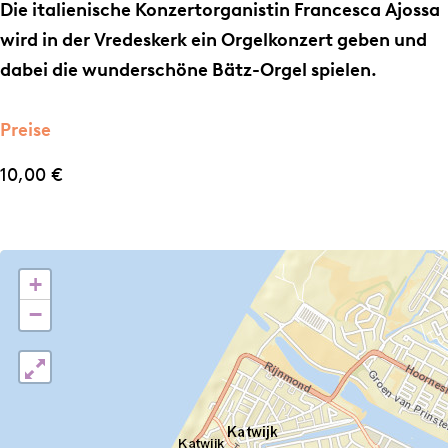
O
g
Die italienische Konzertorganistin Francesca Ajossa
r
e
wird in der Vredeskerk ein Orgelkonzert geben und
g
l
dabei die wunderschöne Bätz-Orgel spielen.
e
k
l
o
Preise
k
n
10,00 €
o
z
n
e
z
r
e
t
+
r
v
−
t
o
v
n
o
F
n
r