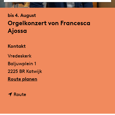
m
e
bis 4. August
p
Orgelkonzert von Francesca
a
Ajossa
g
e
Kontakt
Vredeskerk
Baljuwplein 1
2225 BR Katwijk
b
Route planen
i
b
s
Route
i
O
s
r