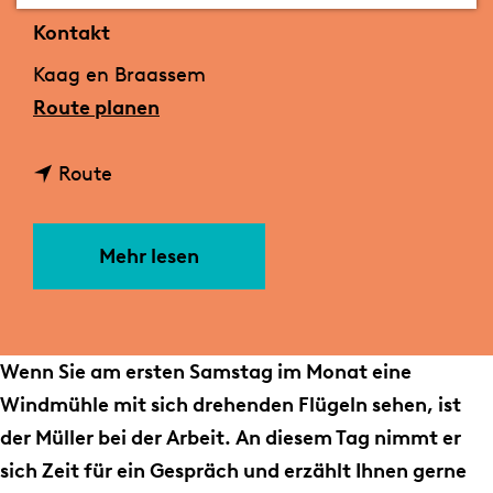
m
Kontakt
e
Kaag en Braassem
p
b
Route planen
a
i
g
b
s
Route
e
i
K
s
o
Mehr lesen
K
m
o
m
m
z
m
u
Wenn Sie am ersten Samstag im Monat eine
z
m
Windmühle mit sich drehenden Flügeln sehen, ist
u
D
der Müller bei der Arbeit. An diesem Tag nimmt er
m
r
sich Zeit für ein Gespräch und erzählt Ihnen gerne