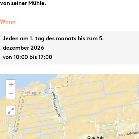
D
e
von seiner Mühle.
r
h
e
t
Wann
h
a
Jeden am 1. tag des monats bis zum 5.
t
g
dezember 2026
a
von 10:00 bis 17:00
g
+
−