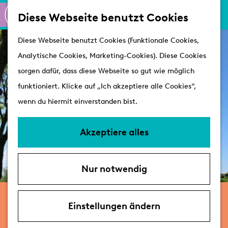
K
S
Shoppen
Diese Webseite benutzt Cookies
a
u
M
Aktiv
G
Diese Webseite benutzt Cookies (Funktionale Cookies,
r
c
e
Schlösser
e
Analytische Cookies, Marketing-Cookies). Diese Cookies
t
h
n
h
sorgen dafür, dass diese Webseite so gut wie möglich
e
e
ü
Besuchen
e
funktioniert. Klicke auf „Ich akzeptiere alle Cookies“,
n
Arrangements
n
wenn du hiermit einverstanden bist.
Erreichbarkeit &
S
Parken
i
Akzeptiere alles
Mit dem Hund
e
Übernachten
z
VVV's
Nur notwendig
u
r
1. September, 1. Oktober und weitere 2 Tagen
H
Einstellungen ändern
Komm zum Drehtag
o