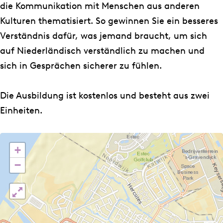
a
h
die Kommunikation mit Menschen aus anderen
c
c
Kulturen thematisiert. So gewinnen Sie ein besseres
h
o
Verständnis dafür, was jemand braucht, um sich
c
a
auf Niederländisch verständlich zu machen und
o
c
sich in Gesprächen sicherer zu fühlen.
a
h
c
Die Ausbildung ist kostenlos und besteht aus zwei
h
Einheiten.
+
−