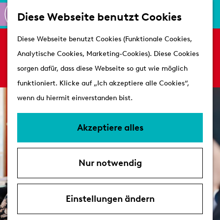
K
S
Shoppen
Diese Webseite benutzt Cookies
a
u
M
Aktiv
G
Diese Webseite benutzt Cookies (Funktionale Cookies,
r
c
e
Es tut uns leid. Dieses Aktivität ist nicht mehr
Schlösser
e
Analytische Cookies, Marketing-Cookies). Diese Cookies
t
h
n
verfügbar. Sehen Sie sich das
aktuelle Angebot
h
sorgen dafür, dass diese Webseite so gut wie möglich
e
e
ü
für verfügbare Optionen an.
Besuchen
e
funktioniert. Klicke auf „Ich akzeptiere alle Cookies“,
n
Arrangements
n
wenn du hiermit einverstanden bist.
Erreichbarkeit &
S
Parken
i
Akzeptiere alles
Mit dem Hund
e
Übernachten
z
VVV's
Nur notwendig
u
r
H
Einstellungen ändern
o