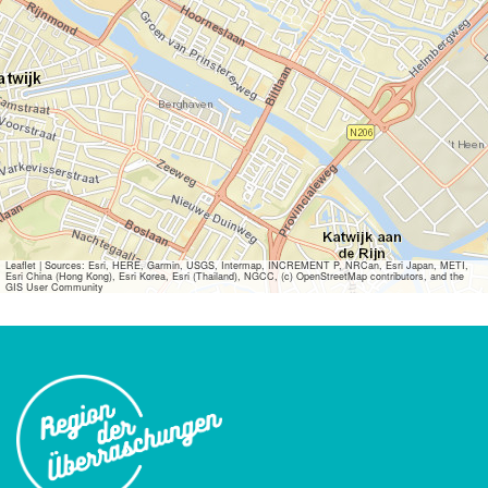
Leaflet
|
Sources: Esri, HERE, Garmin, USGS, Intermap, INCREMENT P, NRCan, Esri Japan, METI,
Esri China (Hong Kong), Esri Korea, Esri (Thailand), NGCC, (c) OpenStreetMap contributors, and the
GIS User Community