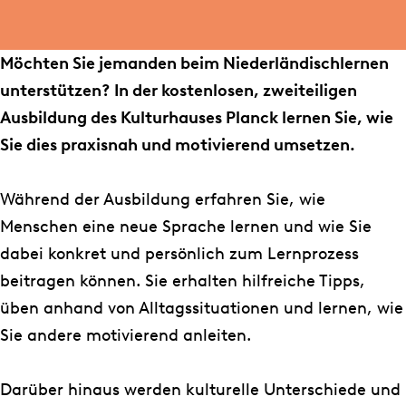
u
b
s
i
b
l
Möchten Sie jemanden beim Niederländischlernen
i
d
unterstützen? In der kostenlosen, zweiteiligen
l
u
Ausbildung des Kulturhauses Planck lernen Sie, wie
d
n
Sie dies praxisnah und motivierend umsetzen.
u
g
n
z
Während der Ausbildung erfahren Sie, wie
g
u
Menschen eine neue Sprache lernen und wie Sie
z
m
dabei konkret und persönlich zum Lernprozess
u
S
beitragen können. Sie erhalten hilfreiche Tipps,
m
p
üben anhand von Alltagssituationen und lernen, wie
S
r
Sie andere motivierend anleiten.
p
a
r
c
Darüber hinaus werden kulturelle Unterschiede und