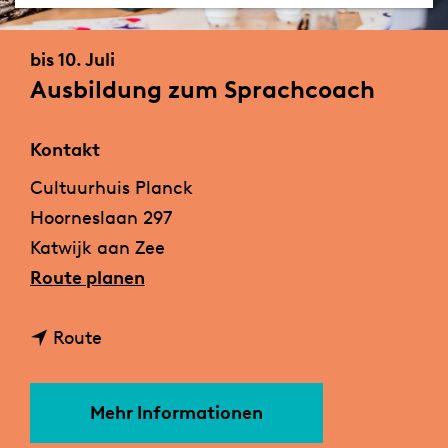
m
e
bis 10. Juli
p
Ausbildung zum Sprachcoach
a
g
Kontakt
e
Cultuurhuis Planck
Hoorneslaan 297
Katwijk aan Zee
b
Route planen
i
b
s
Route
i
A
s
u
Mehr Informationen
A
s