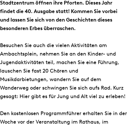
d
r
Stadtzentrum öffnen ihre Pforten. Dieses Jahr
e
o
findet die 40. Ausgabe statt! Kommen Sie vorbei
r
f
und lassen Sie sich von den Geschichten dieses
o
f
besonderen Erbes überraschen.
f
e
f
n
Besuchen Sie auch die vielen Aktivitäten am
e
e
Ambachtsplein, nehmen Sie an den Kinder- und
n
n
Jugendaktivitäten teil, machen Sie eine Führung,
e
D
lauschen Sie fast 20 Chören und
n
e
Musikdarbietungen, wandern Sie auf dem
D
n
Wanderweg oder schwingen Sie sich aufs Rad. Kurz
e
k
gesagt: Hier gibt es für Jung und Alt viel zu erleben!
n
m
k
a
Den kostenlosen Programmführer erhalten Sie in der
m
l
Woche vor der Veranstaltung im Rathaus, im