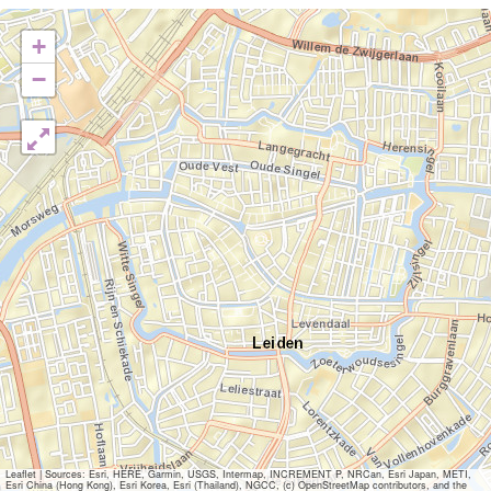
+
−
Leaflet
|
Sources: Esri, HERE, Garmin, USGS, Intermap, INCREMENT P, NRCan, Esri Japan, METI,
Esri China (Hong Kong), Esri Korea, Esri (Thailand), NGCC, (c) OpenStreetMap contributors, and the