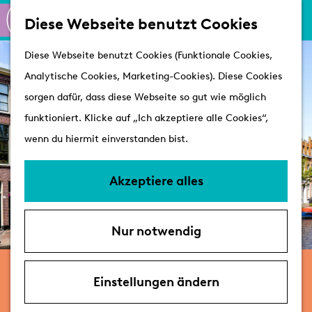
K
S
Shoppen
Diese Webseite benutzt Cookies
a
u
M
Aktiv
G
Diese Webseite benutzt Cookies (Funktionale Cookies,
r
c
e
Schlösser
e
Analytische Cookies, Marketing-Cookies). Diese Cookies
t
h
n
h
sorgen dafür, dass diese Webseite so gut wie möglich
e
e
ü
Besuchen
e
funktioniert. Klicke auf „Ich akzeptiere alle Cookies“,
n
Arrangements
n
wenn du hiermit einverstanden bist.
Erreichbarkeit &
S
Parken
i
Akzeptiere alles
Mit dem Hund
e
Übernachten
z
VVV's
Nur notwendig
u
r
12. und 13. September
H
Einstellungen ändern
Tage der offenen Denkmals
o
Leiden