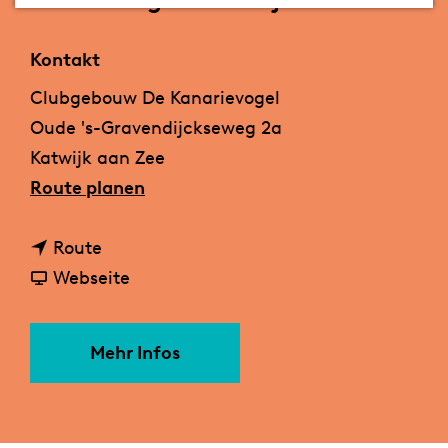
m
e
Kontakt
p
Clubgebouw De Kanarievogel
a
Oude 's-Gravendijckseweg 2a
g
Katwijk aan Zee
e
b
Route planen
i
b
s
Route
i
a
V
Webseite
s
b
o
V
V
g
Mehr Infos
o
o
e
g
g
l
e
e
m