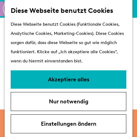
K
S
Shoppen
Diese Webseite benutzt Cookies
a
u
M
Aktiv
G
Diese Webseite benutzt Cookies (Funktionale Cookies,
r
c
e
Schlösser
e
Analytische Cookies, Marketing-Cookies). Diese Cookies
t
h
n
h
sorgen dafür, dass diese Webseite so gut wie möglich
e
e
ü
Besuchen
e
funktioniert. Klicke auf „Ich akzeptiere alle Cookies“,
n
Arrangements
n
wenn du hiermit einverstanden bist.
Erreichbarkeit &
S
Parken
i
Akzeptiere alles
Mit dem Hund
e
Übernachten
z
VVV's
Nur notwendig
u
r
monatlich
H
Einstellungen ändern
Vogelmesse von Vogelverein De
o
Kanarievogel - Katwijk