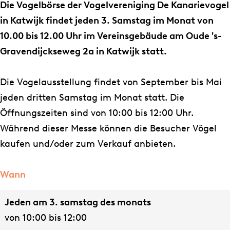
l
l
e
Die Vogelbörse der Vogelvereniging De Kanarievogel
m
m
s
in Katwijk findet jeden 3. Samstag im Monat von
e
e
s
10.00 bis 12.00 Uhr im Vereinsgebäude am Oude 's-
s
s
e
Gravendijckseweg 2a in Katwijk statt.
s
s
v
e
e
o
Die Vogelausstellung findet von September bis Mai
v
v
n
jeden dritten Samstag im Monat statt. Die
o
o
V
Öffnungszeiten sind von 10:00 bis 12:00 Uhr.
n
n
o
Während dieser Messe können die Besucher Vögel
V
V
g
kaufen und/oder zum Verkauf anbieten.
o
o
e
g
g
l
Wann
e
e
v
Jeden am 3. samstag des monats
l
l
e
von 10:00 bis 12:00
v
v
r