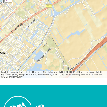
Leaflet
|
Sources: Esri, HERE, Garmin, USGS, Intermap, INCREMENT P, NRCan, Esri Japan, METI,
Esri China (Hong Kong), Esri Korea, Esri (Thailand), NGCC, (c) OpenStreetMap contributors, and the
GIS User Community