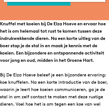
o
B
B
r
a
e
o
o
d
g
r
e
e
e
e
d
r
r
r
Knuffel met koeien bij De Elza Hoeve en ervaar hoe
e
d
d
i
het is om helemaal tot rust te komen tussen deze
r
e
e
j
indrukwekkende dieren. Na een korte uitleg van de
i
r
r
D
boer stap je de stal in en maak je kennis met de
j
i
i
e
koeien. Een bijzondere en ontspannende activiteit
D
j
j
E
voor jong en oud, midden in het Groene Hart.
e
D
D
l
E
e
e
z
Bij De Elza Hoeve beleef je een bijzondere ervaring:
l
E
E
a
koe knuffelen. Na een korte introductie van de boer,
z
l
l
H
waarin je leert hoe koeien communiceren, ga je de
a
z
z
o
stal in om zelf contact te maken met deze rustige
H
a
a
e
dieren. Voel hoe het is om tegen een koe van wel