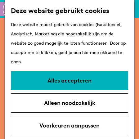
Culinair
K
Z
Deze website gebruikt cookies
Routes
a
o
M
G
Winkelen
Deze website maakt gebruik van cookies (Functioneel,
Boerderij De Elza Hoeve
a
e
e
a
Analytisch, Marketing) die noodzakelijk zijn om de
r
k
n
n
Plan je bezoek
website zo goed mogelijk te laten functioneren. Door op
t
e
u
Contact
a
Tips
accepteren te klikken, geef je aan hiermee akkoord te
n
Vlietweg 82
a
VVV's
gaan.
2323 LG Leiden
r
Overnachten
n
Plan je route
d
Arrangementen
Alles accepteren
a
e
Met de hond
n
a
Route
h
Bereikbaarheid &
Alleen noodzakelijk
a
n
r
E-mail
o
parkeren
a
a
v
B
Website
m
r
a
a
o
e
Voorkeuren aanpassen
B
r
n
e
p
Meer informatie