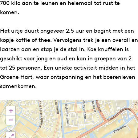
o
H
H
v
700 kilo aan te leunen en helemaal tot rust te
e
o
o
e
komen.
v
e
e
e
v
v
Het uitje duurt ongeveer 2,5 uur en begint met een
e
e
kopje koffie of thee. Vervolgens trek je een overall en
laarzen aan en stap je de stal in. Koe knuffelen is
geschikt voor jong en oud en kan in groepen van 2
tot 25 personen. Een unieke activiteit midden in het
Groene Hart, waar ontspanning en het boerenleven
samenkomen.
+
−