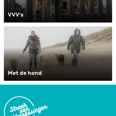
s
VVV's
M
e
t
d
e
h
Met de hond
o
n
d