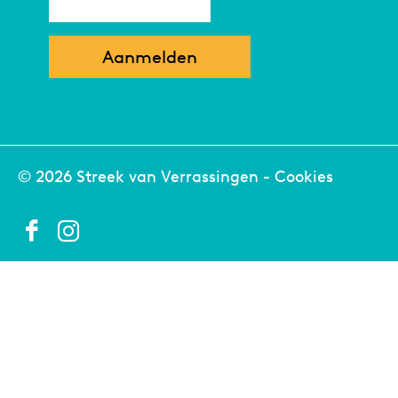
© 2026 Streek van Verrassingen -
Cookies
F
I
a
n
c
s
e
t
b
a
o
g