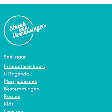
k
L
e
i
d
e
n
Snel naar
Interactieve kaart
UITagenda
Plan je bezoek
Bestemmingen
Routes
Kids
Over ons