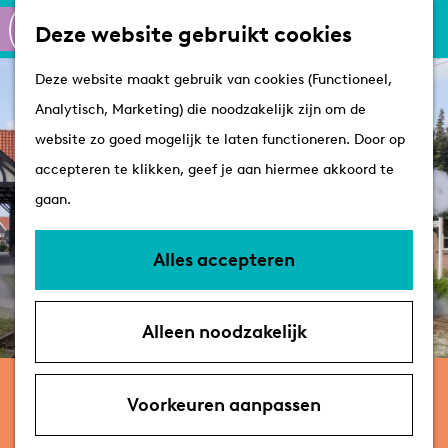
Culinair
K
Z
Deze website gebruikt cookies
Routes
a
o
M
G
Winkelen
Deze website maakt gebruik van cookies (Functioneel,
a
e
e
a
Analytisch, Marketing) die noodzakelijk zijn om de
r
k
n
n
Plan je bezoek
website zo goed mogelijk te laten functioneren. Door op
t
e
u
a
Tips
accepteren te klikken, geef je aan hiermee akkoord te
n
a
VVV's
gaan.
r
Overnachten
d
Arrangementen
Alles accepteren
e
Met de hond
h
Bereikbaarheid &
Alleen noodzakelijk
o
parkeren
m
Stoomtrein Katwijk Leiden
e
Voorkeuren aanpassen
p