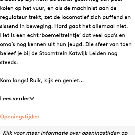
K
a
n
d
i
e
n
kolen op het vuur, en als de machinist aan de
a
t
e
d
i
regulateur trekt, zet de locomotief zich puffend en
t
w
n
e
d
sissend in beweging. Hard gaat het allemaal niet.
w
i
n
e
Het is een echt ‘boemeltreintje’ dat veel opa’s en
i
j
n
oma’s nog kennen uit hun jeugd. Die sfeer van toen
j
k
beleef je bij de Stoomtrein Katwijk Leiden nog
k
L
steeds.
L
e
e
i
Kom langs! Ruik, kijk en geniet…
i
d
d
e
Lees verder
e
n
n
Openingstijden
Kijk voor meer informatie over openingstijden op