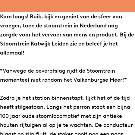
a
b
e
t
m
o
e
g
o
i
r
t
m
i
Kom langs! Ruik, kijk en geniet van de sfeer van
r
o
n
e
r
t
n
vroeger, toen de stoomtrein in Nederland nog
a
k
K
i
e
r
K
zorgde voor het vervoer van mens en product. Bij de
m
S
a
n
i
e
a
Stoomtrein Katwijk Leiden zie en beleef je het
S
t
t
K
n
i
t
allemaal!
t
o
w
a
K
n
w
o
o
i
t
a
K
i
*Vanwege de oeverafslag rijdt de Stoomtrein
o
m
j
w
t
a
j
momenteel niet rondom het Valkenburgse Meer!*
m
t
k
i
w
t
k
t
r
L
j
i
w
L
Zodra je het station binnenstapt, lijkt het of de tijd
r
e
e
k
j
i
e
heeft stilgestaan. Langs het perron staat een bijna
e
i
i
L
k
j
i
100 jaar oude stoomlocomotief met zijn antieke
i
n
d
e
L
k
d
houten rijtuigen al op je te wachten. De conducteur
n
K
e
i
e
L
e
blaast op zijn fluit, de stoker gooit nog een paar