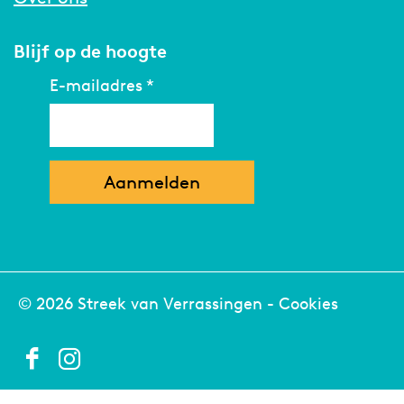
Blijf op de hoogte
E-mailadres
*
© 2026 Streek van Verrassingen -
Cookies
F
I
a
n