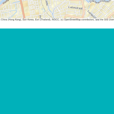
ina (Hong Kong), Esri Korea, Esri (Thailand), NGCC, (c) OpenStreetMap contributors, and the GIS Us