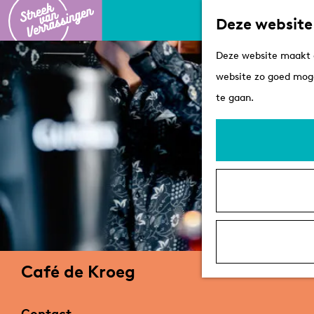
Deze website
G
Deze website maakt g
a
website zo goed moge
n
te gaan.
a
a
r
d
e
h
o
m
Café de Kroeg
e
p