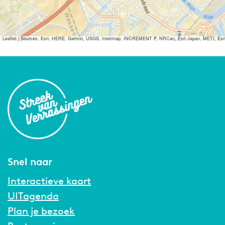
Leaflet
|
Sources: Esri, HERE, Garmin, USGS, Intermap, INCREMENT P, NRCan, Esri Japan, METI, Esri Ch
Snel naar
Interactieve kaart
UITagenda
Plan je bezoek