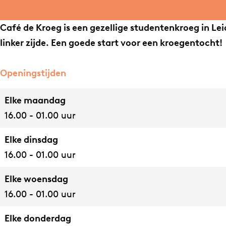
a
b
r
e
d
é
r
g
o
o
K
e
d
o
Café de Kroeg is een gezellige studentenkroeg in Lei
r
o
e
r
K
e
e
linker zijde. Een goede start voor een kroegentocht!
a
k
g
o
r
K
g
m
C
e
o
r
Openingstijden
C
a
g
e
o
a
f
g
e
Elke maandag
f
é
g
16.00 - 01.00 uur
é
d
Elke dinsdag
d
e
16.00 - 01.00 uur
e
K
K
r
Elke woensdag
r
o
16.00 - 01.00 uur
o
e
e
g
Elke donderdag