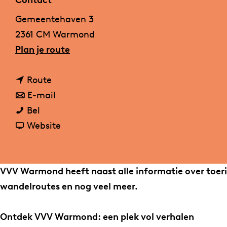
Contact
a
Gemeentehaven 3
g
2361 CM Warmond
e
n
Plan je route
a
n
a
Route
a
n
r
E-mail
V
a
a
V
Bel
V
r
a
v
V
Website
V
V
r
a
V
W
V
V
n
W
a
V
V
V
a
VVV Warmond heeft naast alle informatie over toeri
r
W
V
V
r
wandelroutes en nog veel meer.
m
a
W
V
m
o
r
a
W
o
Ontdek VVV Warmond: een plek vol verhalen