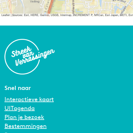
Leaflet
|
Sources: Esri, HERE, Garmin, USGS, Intermap, INCREMENT P, NRCan, Esri Japan, METI, Esri Ch
Snel naar
Interactieve kaart
UITagenda
Plan je bezoek
Bestemmingen