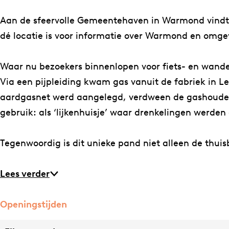
n
m
r
a
n
d
o
m
r
d
Aan de sfeervolle Gemeentehaven in Warmond vindt 
n
o
m
dé locatie is voor informatie over Warmond en omgev
d
n
o
d
n
Waar nu bezoekers binnenlopen voor fiets- en wande
d
Via een pijpleiding kwam gas vanuit de fabriek in L
aardgasnet werd aangelegd, verdween de gashouder, 
gebruik: als ‘lijkenhuisje’ waar drenkelingen werden
Tegenwoordig is dit unieke pand niet alleen de th
Lees verder
Openingstijden