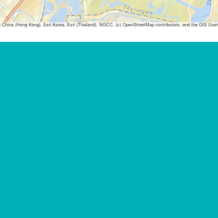
ina (Hong Kong), Esri Korea, Esri (Thailand), NGCC, (c) OpenStreetMap contributors, and the GIS Us