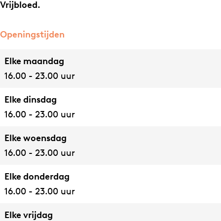
u
a
Vrijbloed.
r
n
a
t
Openingstijden
n
B
Elke maandag
t
R
16.00 - 23.00 uur
B
E
R
E
Elke dinsdag
E
3
16.00 - 23.00 uur
E
3
3
Elke woensdag
3
16.00 - 23.00 uur
Elke donderdag
16.00 - 23.00 uur
Elke vrijdag