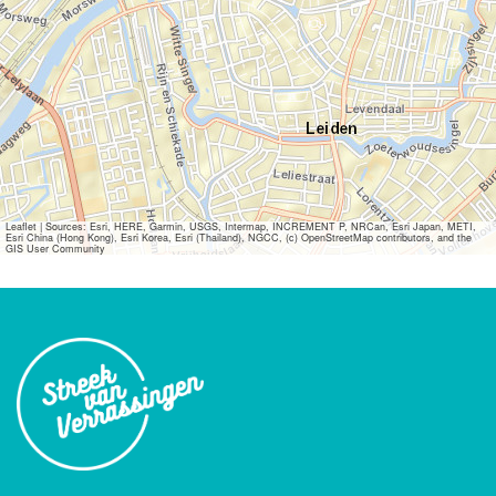
Leaflet
|
Sources: Esri, HERE, Garmin, USGS, Intermap, INCREMENT P, NRCan, Esri Japan, METI,
Esri China (Hong Kong), Esri Korea, Esri (Thailand), NGCC, (c) OpenStreetMap contributors, and the
GIS User Community