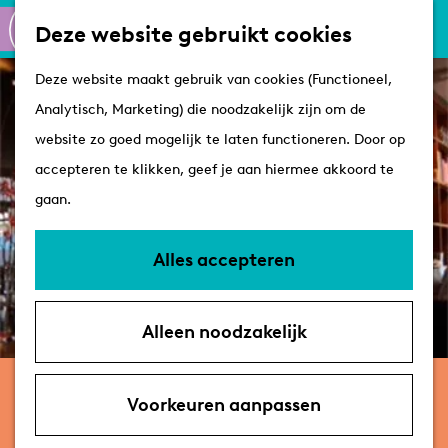
Culinair
K
Z
Deze website gebruikt cookies
Routes
a
o
M
G
Winkelen
Deze website maakt gebruik van cookies (Functioneel,
a
e
e
a
Analytisch, Marketing) die noodzakelijk zijn om de
r
k
n
n
Plan je bezoek
website zo goed mogelijk te laten functioneren. Door op
t
e
u
a
Tips
accepteren te klikken, geef je aan hiermee akkoord te
n
a
VVV's
gaan.
r
Overnachten
d
Arrangementen
Alles accepteren
e
Met de hond
h
Bereikbaarheid &
Alleen noodzakelijk
o
parkeren
m
Restaurant BREE33
e
Voorkeuren aanpassen
p