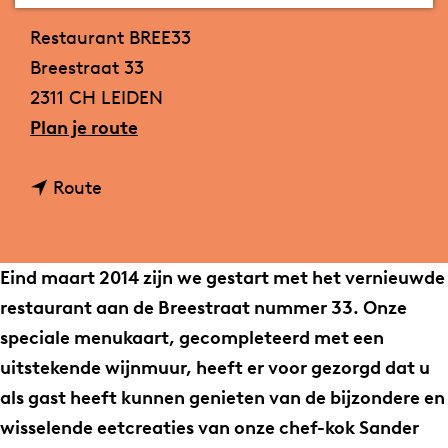
Contact
a
Restaurant BREE33
g
Breestraat 33
e
2311 CH LEIDEN
n
Plan je route
a
n
a
Route
a
r
a
R
r
e
Eind maart 2014 zijn we gestart met het vernieuwde
R
s
restaurant aan de Breestraat nummer 33. Onze
e
t
speciale menukaart, gecompleteerd met een
s
a
uitstekende wijnmuur, heeft er voor gezorgd dat u
t
u
als gast heeft kunnen genieten van de bijzondere en
a
r
wisselende eetcreaties van onze chef-kok Sander