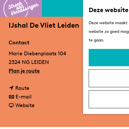
Deze website
G
Deze website maakt g
IJshal De Vliet Leiden
a
website zo goed moge
n
te gaan.
Contact
a
Marie Diebenplaats 104
a
2324 NG LEIDEN
r
n
Plan je route
d
a
e
n
a
Route
h
a
n
r
E-mail
o
a
a
v
I
Website
m
r
a
a
J
e
I
r
n
s
p