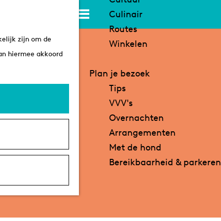
K
Z
Culinair
a
o
M
Routes
elijk zijn om de
a
e
e
Winkelen
aan hiermee akkoord
r
k
n
t
e
u
Plan je bezoek
n
Tips
VVV's
Overnachten
Arrangementen
Met de hond
Bereikbaarheid & parkeren