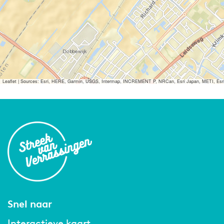
Leaflet
|
Sources: Esri, HERE, Garmin, USGS, Intermap, INCREMENT P, NRCan, Esri Japan, METI, Esri Ch
Snel naar
Interactieve kaart