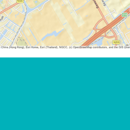
ina (Hong Kong), Esri Korea, Esri (Thailand), NGCC, (c) OpenStreetMap contributors, and the GIS Us