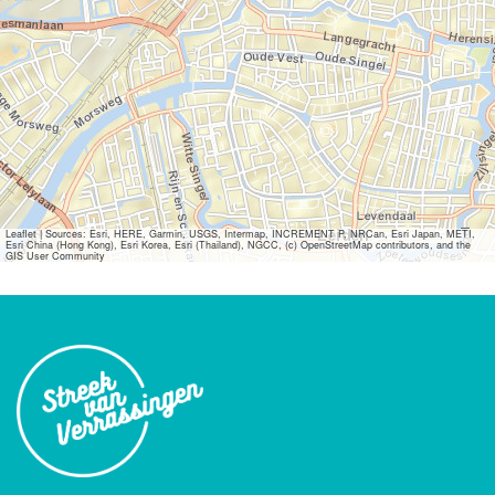
Leaflet
|
Sources: Esri, HERE, Garmin, USGS, Intermap, INCREMENT P, NRCan, Esri Japan, METI,
Esri China (Hong Kong), Esri Korea, Esri (Thailand), NGCC, (c) OpenStreetMap contributors, and the
GIS User Community