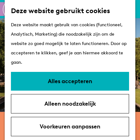
Culinair
K
Z
Deze website gebruikt cookies
Routes
a
o
M
G
Winkelen
Deze website maakt gebruik van cookies (Functioneel,
a
e
e
a
Analytisch, Marketing) die noodzakelijk zijn om de
r
k
n
n
Plan je bezoek
website zo goed mogelijk te laten functioneren. Door op
t
e
u
a
Tips
accepteren te klikken, geef je aan hiermee akkoord te
n
a
VVV's
gaan.
r
Overnachten
d
Arrangementen
Alles accepteren
e
Met de hond
h
Bereikbaarheid &
Alleen noodzakelijk
o
parkeren
m
Molenmuseum De Valk
e
Voorkeuren aanpassen
p