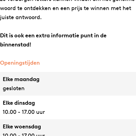
D
m
woord te ontdekken en een prijs te winnen met het
e
D
juiste antwoord.
V
e
a
V
Dit is ook een extra informatie punt in de
l
a
binnenstad!
k
l
k
Openingstijden
Elke maandag
gesloten
Elke dinsdag
10.00 - 17.00 uur
Elke woensdag
10.00 - 17.00 uur