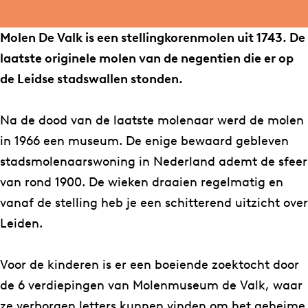
b
a
e
s
m
n
e
s
o
g
n
e
u
m
n
e
Molen De Valk is een stellingkorenmolen uit 1743. De
o
r
m
u
s
u
m
u
laatste originele molen van de negentien die er op
k
a
u
m
e
s
u
m
de Leidse stadswallen stonden.
M
m
s
D
u
e
s
D
o
M
e
e
m
u
e
e
Na de dood van de laatste molenaar werd de molen
l
o
u
V
D
m
u
V
in 1966 een museum. De enige bewaard gebleven
e
l
m
a
e
D
m
a
stadsmolenaarswoning in Nederland ademt de sfeer
n
e
D
l
V
e
D
l
van rond 1900. De wieken draaien regelmatig en
m
n
e
k
a
V
e
k
vanaf de stelling heb je een schitterend uitzicht over
u
m
V
l
a
V
Leiden.
s
u
a
k
l
a
e
s
l
k
l
Voor de kinderen is er een boeiende zoektocht door
u
e
k
k
de 6 verdiepingen van Molenmuseum de Valk, waar
m
u
ze verborgen letters kunnen vinden om het geheime