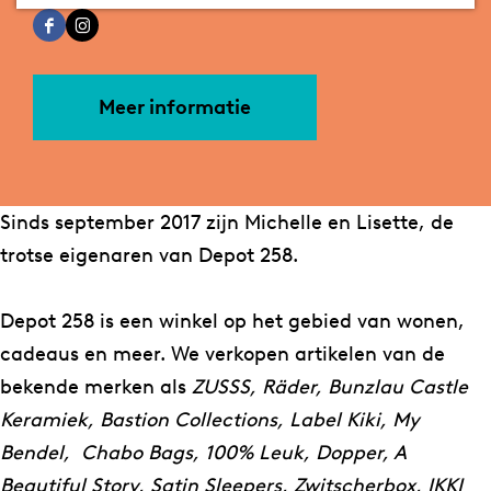
p
D
r
a
p
a
F
I
o
e
D
n
o
g
a
n
t
p
e
D
t
e
c
s
2
o
p
e
2
Meer informatie
e
t
5
t
o
p
5
b
a
8
2
t
o
8
o
g
5
2
t
Sinds september 2017 zijn Michelle en Lisette, de
o
r
8
5
2
trotse eigenaren van Depot 258.
k
a
8
5
D
m
8
Depot 258 is een winkel op het gebied van wonen,
e
D
cadeaus en meer. We verkopen artikelen van de
p
e
bekende merken als
ZUSSS,
Räder,
Bunzlau Castle
o
p
Keramiek, Bastion Collections, Label Kiki, My
t
o
Bendel, Chabo Bags, 100% Leuk, Dopper, A
2
t
Beautiful Story, Satin Sleepers, Zwitscherbox, IKKI