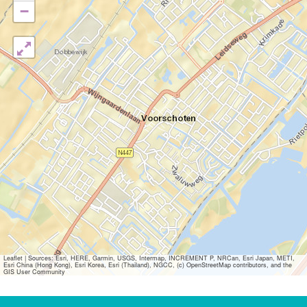
−
Leaflet
|
Sources: Esri, HERE, Garmin, USGS, Intermap, INCREMENT P, NRCan, Esri Japan, METI,
Esri China (Hong Kong), Esri Korea, Esri (Thailand), NGCC, (c) OpenStreetMap contributors, and the
GIS User Community