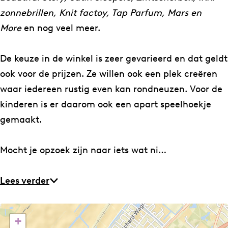
5
2
zonnebrillen, Knit factoy, Tap Parfum, Mars en
8
5
More
en nog veel meer.
8
De keuze in de winkel is zeer gevarieerd en dat geldt
ook voor de prijzen. Ze willen ook een plek creëren
waar iedereen rustig even kan rondneuzen. Voor de
kinderen is er daarom ook een apart speelhoekje
gemaakt.
Mocht je opzoek zijn naar iets wat ni…
Lees verder
+