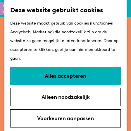
Culinair
K
Z
Deze website gebruikt cookies
Routes
a
o
M
G
Winkelen
Deze website maakt gebruik van cookies (Functioneel,
Depot 258
a
e
e
a
Analytisch, Marketing) die noodzakelijk zijn om de
r
k
n
n
Plan je bezoek
website zo goed mogelijk te laten functioneren. Door op
t
e
u
Contact
a
Tips
accepteren te klikken, geef je aan hiermee akkoord te
n
Depot 258
a
VVV's
gaan.
Schoolstraat 53
r
Overnachten
2251 BG Voorschoten
d
Arrangementen
Alles accepteren
n
Plan je route
e
Met de hond
a
h
Bereikbaarheid &
Alleen noodzakelijk
n
a
Route
o
parkeren
a
n
r
E-mail
m
D
a
a
D
Bel
e
Voorkeuren aanpassen
e
r
a
v
e
Website
p