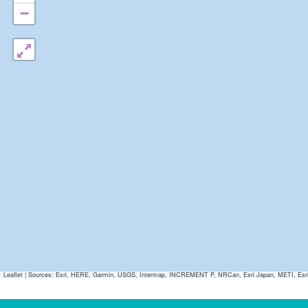
−
Leaflet
|
Sources: Esri, HERE, Garmin, USGS, Intermap, INCREMENT P, NRCan, Esri Japan, METI, Esri Ch