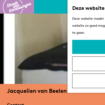
Deze website
G
Deze website maakt g
a
website zo goed moge
n
te gaan.
a
a
r
d
e
h
o
m
Jacquelien van Beelen
e
p