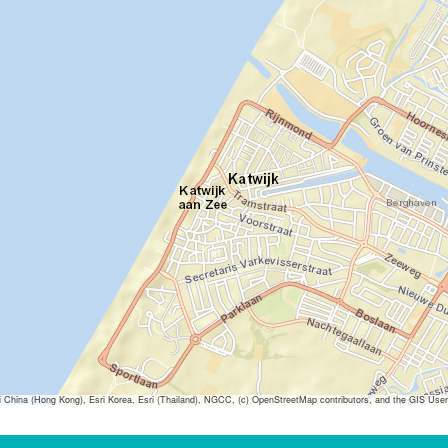
ina (Hong Kong), Esri Korea, Esri (Thailand), NGCC, (c) OpenStreetMap contributors, and the GIS Us