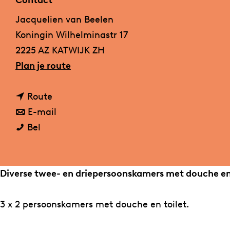
Contact
a
Jacquelien van Beelen
g
Koningin Wilhelminastr 17
e
2225 AZ KATWIJK ZH
n
Plan je route
a
n
a
Route
a
n
r
E-mail
J
a
a
J
Bel
a
r
a
a
c
J
r
c
q
a
J
q
Diverse twee- en driepersoonskamers met douche en t
u
c
a
u
e
q
c
e
3 x 2 persoonskamers met douche en toilet.
l
u
q
l