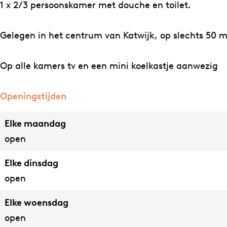
i
e
u
i
1 x 2/3 persoonskamer met douche en toilet.
e
l
e
e
n
i
l
n
Gelegen in het centrum van Katwijk, op slechts 50 m
v
e
i
v
a
n
e
a
Op alle kamers tv en een mini koelkastje aanwezig
n
v
n
n
B
a
v
B
Openingstijden
e
n
a
e
Elke maandag
e
B
n
e
open
l
e
B
l
e
e
e
e
Elke dinsdag
n
l
e
n
open
e
l
n
e
Elke woensdag
n
open