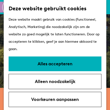
Culinair
K
Z
Deze website gebruikt cookies
Routes
a
o
M
G
Winkelen
Deze website maakt gebruik van cookies (Functioneel,
a
e
e
a
Analytisch, Marketing) die noodzakelijk zijn om de
r
k
n
n
Plan je bezoek
website zo goed mogelijk te laten functioneren. Door op
t
e
u
a
Tips
accepteren te klikken, geef je aan hiermee akkoord te
n
a
VVV's
gaan.
r
Overnachten
d
Arrangementen
Alles accepteren
e
Met de hond
h
Bereikbaarheid &
Alleen noodzakelijk
o
parkeren
m
Kasteel Duivenvoorde
e
Voorkeuren aanpassen
p