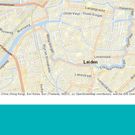
ina (Hong Kong), Esri Korea, Esri (Thailand), NGCC, (c) OpenStreetMap contributors, and the GIS Us