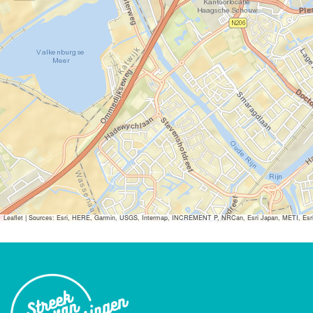
Leaflet
|
Sources: Esri, HERE, Garmin, USGS, Intermap, INCREMENT P, NRCan, Esri Japan, METI, Esri Ch