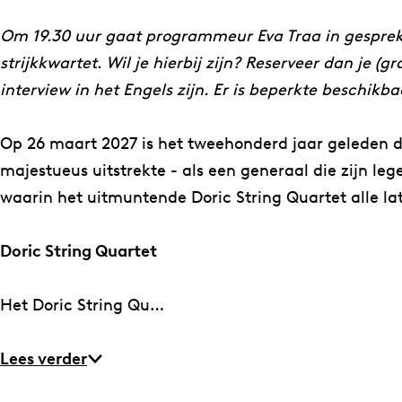
c
t
S
r
Om 19.30 uur gaat programmeur Eva Traa in gesprek 
t
i
strijkkwartet. Wil je hierbij zijn? Reserveer dan je (
r
n
interview in het Engels zijn. Er is beperkte beschikba
i
g
n
Q
Op 26 maart 2027 is het tweehonderd jaar geleden da
g
u
majestueus uitstrekte - als een generaal die zijn l
Q
a
waarin het uitmuntende Doric String Quartet alle lat
u
r
a
t
Doric String Quartet
r
e
t
t
Het Doric String Qu…
e
–
t
B
Lees verder
–
e