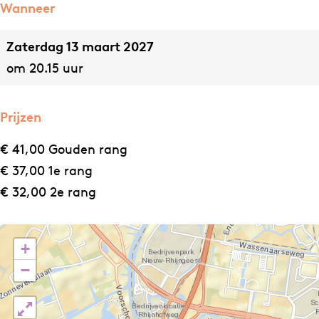
B
e
Wanneer
e
t
Zaterdag 13 maart 2027
e
h
om 20.15 uur
t
o
h
v
o
e
Prijzen
v
n
€ 41,00 Gouden rang
e
I
€ 37,00 1e rang
n
I
€ 32,00 2e rang
I
I
+
−