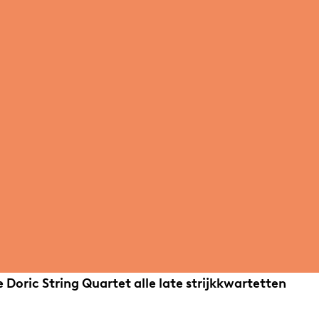
ric String Quartet alle late strijkkwartetten