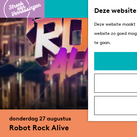
Deze website
G
Deze website maakt g
a
website zo goed moge
n
te gaan.
a
a
r
d
e
h
o
m
donderdag 27 augustus
e
Robot Rock Alive
p