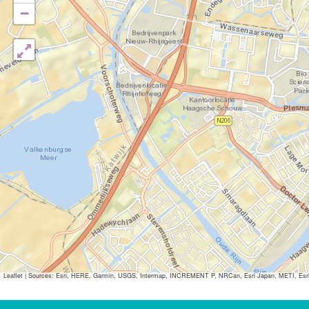
−
Leaflet
|
Sources: Esri, HERE, Garmin, USGS, Intermap, INCREMENT P, NRCan, Esri Japan, METI, Esri Ch