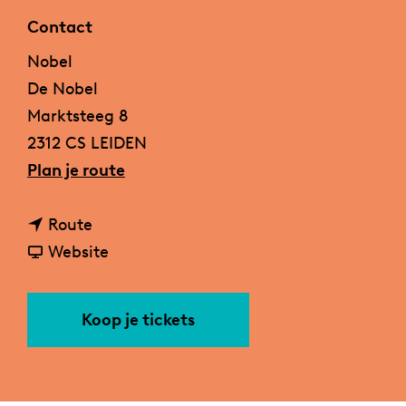
a
Contact
g
Nobel
e
De Nobel
Marktsteeg 8
2312 CS LEIDEN
n
Plan je route
a
n
a
Route
a
v
r
Website
a
a
R
r
n
o
Koop je tickets
R
R
b
o
o
o
b
b
t