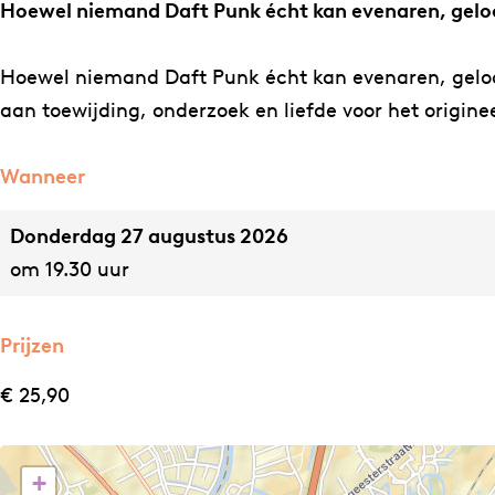
o
o
R
Hoewel niemand Daft Punk écht kan evenaren, geloof
t
t
o
R
R
c
Hoewel niemand Daft Punk écht kan evenaren, geloof
o
o
k
aan toewijding, onderzoek en liefde voor het originee
c
c
A
k
k
l
Wanneer
A
A
i
Donderdag 27 augustus 2026
l
l
v
om 19.30 uur
i
i
e
v
v
e
e
Prijzen
€ 25,90
+