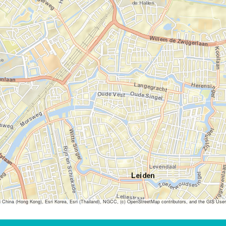
ina (Hong Kong), Esri Korea, Esri (Thailand), NGCC, (c) OpenStreetMap contributors, and the GIS Us