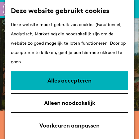
Culinair
K
Z
Deze website gebruikt cookies
Routes
a
o
M
G
Winkelen
Deze website maakt gebruik van cookies (Functioneel,
a
e
e
a
Analytisch, Marketing) die noodzakelijk zijn om de
r
k
n
n
Plan je bezoek
website zo goed mogelijk te laten functioneren. Door op
t
e
u
a
Tips
accepteren te klikken, geef je aan hiermee akkoord te
n
a
VVV's
gaan.
r
Overnachten
d
Arrangementen
Alles accepteren
e
Met de hond
h
Bereikbaarheid &
Alleen noodzakelijk
o
parkeren
m
4 t/m 9 oktober
e
Voorkeuren aanpassen
CURSUS IN COLMAR
p