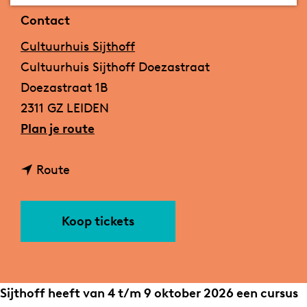
a
Contact
g
Cultuurhuis Sijthoff
e
Cultuurhuis Sijthoff Doezastraat
Doezastraat 1B
2311 GZ LEIDEN
n
Plan je route
a
n
a
Route
a
r
a
C
Koop tickets
r
U
C
R
U
S
R
U
Sijthoff heeft van 4 t/m 9 oktober 2026 een cursus