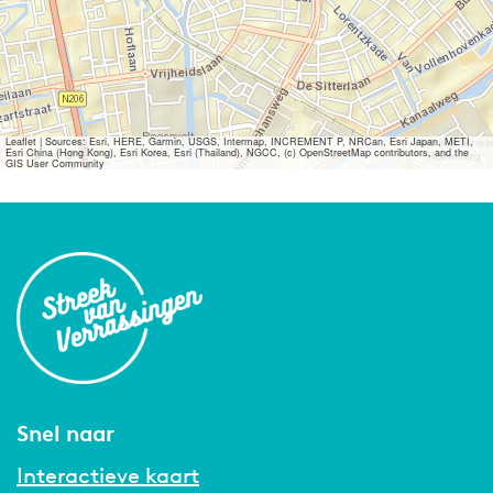
Leaflet
|
Sources: Esri, HERE, Garmin, USGS, Intermap, INCREMENT P, NRCan, Esri Japan, METI,
Esri China (Hong Kong), Esri Korea, Esri (Thailand), NGCC, (c) OpenStreetMap contributors, and the
GIS User Community
Snel naar
Interactieve kaart