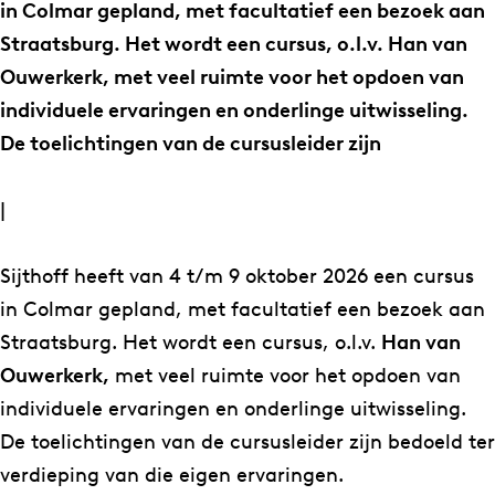
S
S
in Colmar gepland, met facultatief een bezoek aan
U
I
Straatsburg. Het wordt een cursus, o.l.v. Han van
S
N
Ouwerkerk, met veel ruimte voor het opdoen van
I
C
individuele ervaringen en onderlinge uitwisseling.
N
O
De toelichtingen van de cursusleider zijn
C
L
O
M
|
L
A
M
R
Sijthoff heeft van 4 t/m 9 oktober 2026 een cursus
A
in Colmar gepland, met facultatief een bezoek aan
R
Straatsburg. Het wordt een cursus, o.l.v.
Han van
Ouwerkerk,
met veel ruimte voor het opdoen van
individuele ervaringen en onderlinge uitwisseling.
De toelichtingen van de cursusleider zijn bedoeld ter
verdieping van die eigen ervaringen.