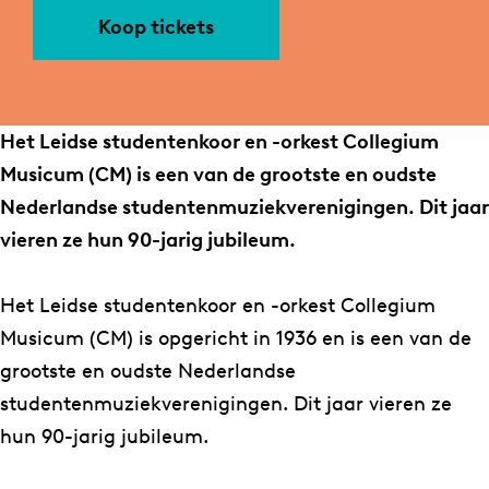
a
L
Koop tickets
r
.
L
S
.
.
S
K
Het Leidse studentenkoor en -orkest Collegium
.
.
Musicum (CM) is een van de grootste en oudste
K
O
Nederlandse studentenmuziekverenigingen. Dit jaar
.
.
vieren ze hun 90-jarig jubileum.
O
C
.
o
Het Leidse studentenkoor en -orkest Collegium
C
l
Musicum (CM) is opgericht in 1936 en is een van de
o
l
grootste en oudste Nederlandse
l
e
studentenmuziekverenigingen. Dit jaar vieren ze
l
g
hun 90-jarig jubileum.
e
i