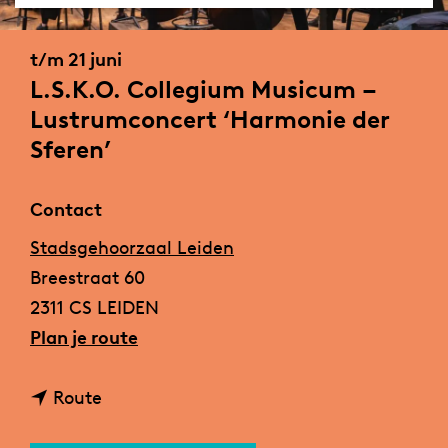
a
g
t/m 21 juni
e
L.S.K.O. Collegium Musicum –
Lustrumconcert ‘Harmonie der
Sferen’
Contact
Stadsgehoorzaal Leiden
Breestraat 60
2311 CS LEIDEN
n
Plan je route
a
n
a
Route
a
r