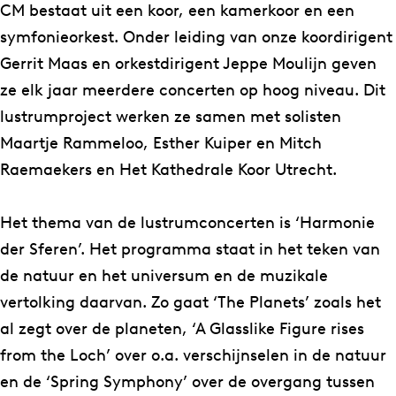
g
u
CM bestaat uit een koor, een kamerkoor en een
i
m
symfonieorkest. Onder leiding van onze koordirigent
u
M
Gerrit Maas en orkestdirigent Jeppe Moulijn geven
m
u
ze elk jaar meerdere concerten op hoog niveau. Dit
M
s
lustrumproject werken ze samen met solisten
u
i
Maartje Rammeloo, Esther Kuiper en Mitch
s
c
Raemaekers en Het Kathedrale Koor Utrecht.
i
u
c
m
Het thema van de lustrumconcerten is ‘Harmonie
u
–
der Sferen’. Het programma staat in het teken van
m
L
de natuur en het universum en de muzikale
–
u
vertolking daarvan. Zo gaat ‘The Planets’ zoals het
L
s
al zegt over de planeten, ‘A Glasslike Figure rises
u
t
from the Loch’ over o.a. verschijnselen in de natuur
s
r
en de ‘Spring Symphony’ over de overgang tussen