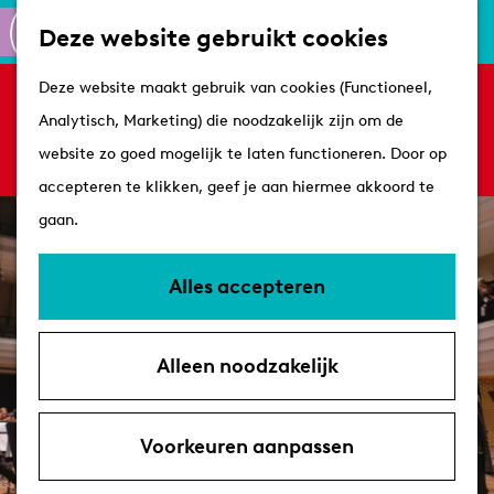
Culinair
K
Z
Deze website gebruikt cookies
Routes
a
o
M
G
Winkelen
Deze website maakt gebruik van cookies (Functioneel,
a
e
e
Sorry, deze activiteit is niet meer beschikbaar.
a
Analytisch, Marketing) die noodzakelijk zijn om de
r
k
n
Bekijk het
actuele aanbod
voor de beschikbare
n
Plan je bezoek
website zo goed mogelijk te laten functioneren. Door op
t
e
u
opties.
a
Tips
accepteren te klikken, geef je aan hiermee akkoord te
n
a
VVV's
gaan.
r
Overnachten
d
Arrangementen
Alles accepteren
e
Met de hond
h
Bereikbaarheid &
Alleen noodzakelijk
o
parkeren
m
e
Voorkeuren aanpassen
p