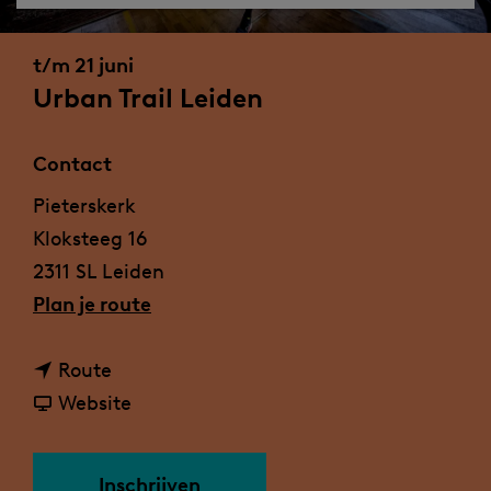
a
g
t/m 21 juni
e
Urban Trail Leiden
Contact
Pieterskerk
Kloksteeg 16
2311 SL Leiden
n
Plan je route
a
n
a
Route
a
v
r
Website
a
a
U
r
n
r
Inschrijven