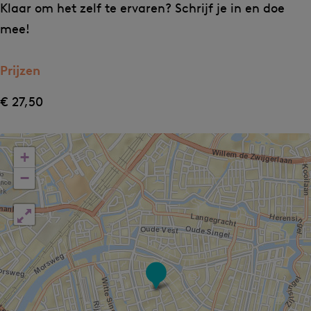
n
n
Klaar om het zelf te ervaren? Schrijf je in en doe
mee!
Prijzen
€ 27,50
+
−
U
r
b
a