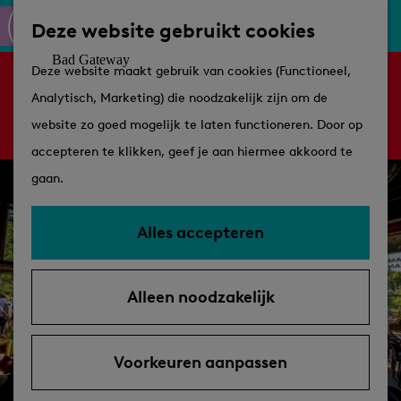
Culinair
K
Z
Deze website gebruikt cookies
Routes
a
o
M
G
Winkelen
Deze website maakt gebruik van cookies (Functioneel,
a
e
e
Sorry, deze activiteit is niet meer beschikbaar.
a
Analytisch, Marketing) die noodzakelijk zijn om de
r
k
n
Bekijk het
actuele aanbod
voor de beschikbare
n
Plan je bezoek
website zo goed mogelijk te laten functioneren. Door op
t
e
u
opties.
a
Tips
accepteren te klikken, geef je aan hiermee akkoord te
n
a
VVV's
gaan.
r
Overnachten
d
Arrangementen
Alles accepteren
e
Met de hond
h
Bereikbaarheid &
Alleen noodzakelijk
o
parkeren
m
e
Voorkeuren aanpassen
p