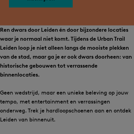
U
U
b
r
r
a
b
b
n
a
a
T
Ren dwars door Leiden én door bijzondere locaties
n
n
r
waar je normaal niet komt. Tijdens de Urban Trail
T
T
a
Leiden loop je niet alleen langs de mooiste plekken
r
r
i
van de stad, maar ga je er ook dwars doorheen: van
a
a
l
historische gebouwen tot verrassende
i
i
L
binnenlocaties.
l
l
e
L
L
i
Geen wedstrijd, maar een unieke beleving op jouw
e
e
d
tempo, met entertainment en verrassingen
i
i
e
onderweg. Trek je hardloopschoenen aan en ontdek
d
d
n
Leiden van binnenuit.
e
e