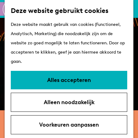
Culinair
K
Z
Deze website gebruikt cookies
Routes
a
o
M
G
Winkelen
Deze website maakt gebruik van cookies (Functioneel,
a
e
e
a
Analytisch, Marketing) die noodzakelijk zijn om de
r
k
n
n
Plan je bezoek
website zo goed mogelijk te laten functioneren. Door op
t
e
u
a
Tips
accepteren te klikken, geef je aan hiermee akkoord te
n
a
VVV's
gaan.
r
Overnachten
d
Arrangementen
Alles accepteren
e
Met de hond
h
Bereikbaarheid &
Alleen noodzakelijk
o
parkeren
m
zaterdag 24 april 2027
e
Voorkeuren aanpassen
Bökkers – Hier!
p