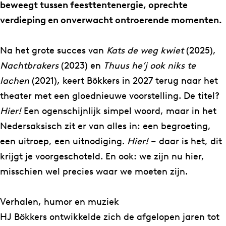
e
s
beweegt tussen feesttentenergie, oprechte
r
–
verdieping en onverwacht ontroerende momenten.
s
H
–
i
Na het grote succes van
Kats de weg kwiet
(2025),
H
e
Nachtbrakers
(2023) en
Thuus he’j ook niks te
i
r
lachen
(2021), keert Bökkers in 2027 terug naar het
e
!
theater met een gloednieuwe voorstelling. De titel?
r
Hier!
Een ogenschijnlijk simpel woord, maar in het
!
Nedersaksisch zit er van alles in: een begroeting,
een uitroep, een uitnodiging.
Hier!
– daar is het, dit
krijgt je voorgeschoteld. En ook: we zijn nu hier,
misschien wel precies waar we moeten zijn.
Verhalen, humor en muziek
HJ Bökkers ontwikkelde zich de afgelopen jaren tot