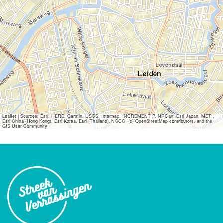
Leaflet
|
Sources: Esri, HERE, Garmin, USGS, Intermap, INCREMENT P, NRCan, Esri Japan, METI,
Esri China (Hong Kong), Esri Korea, Esri (Thailand), NGCC, (c) OpenStreetMap contributors, and the
GIS User Community