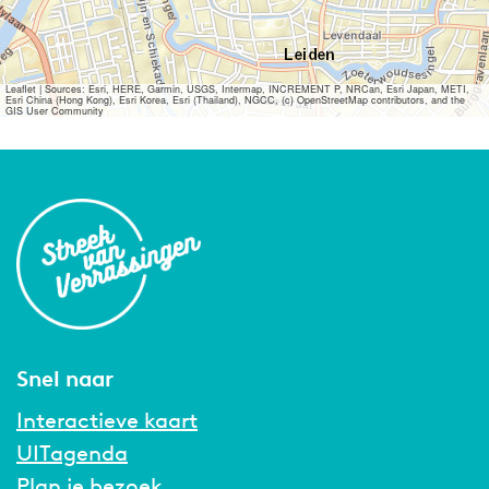
Leaflet
|
Sources: Esri, HERE, Garmin, USGS, Intermap, INCREMENT P, NRCan, Esri Japan, METI,
Esri China (Hong Kong), Esri Korea, Esri (Thailand), NGCC, (c) OpenStreetMap contributors, and the
GIS User Community
Snel naar
Interactieve kaart
UITagenda
Plan je bezoek