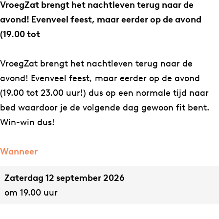
e
e
Z
VroegZat brengt het nachtleven terug naar de
g
g
a
avond! Evenveel feest, maar eerder op de avond
Z
Z
t
(19.00 tot
a
a
t
t
VroegZat brengt het nachtleven terug naar de
avond! Evenveel feest, maar eerder op de avond
(19.00 tot 23.00 uur!) dus op een normale tijd naar
bed waardoor je de volgende dag gewoon fit bent.
Win-win dus!
Wanneer
Zaterdag 12 september 2026
om 19.00 uur