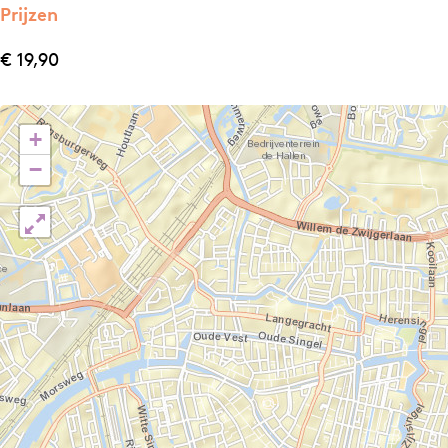
Prijzen
€ 19,90
+
−