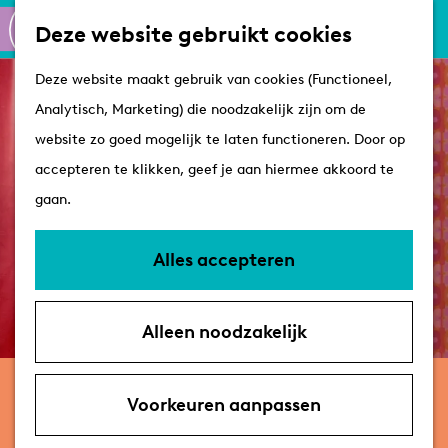
Culinair
K
Z
Deze website gebruikt cookies
Routes
a
o
M
G
Winkelen
Deze website maakt gebruik van cookies (Functioneel,
a
e
e
a
Analytisch, Marketing) die noodzakelijk zijn om de
r
k
n
n
Plan je bezoek
website zo goed mogelijk te laten functioneren. Door op
t
e
u
a
Tips
accepteren te klikken, geef je aan hiermee akkoord te
n
a
VVV's
gaan.
r
Overnachten
d
Arrangementen
Alles accepteren
e
Met de hond
h
Bereikbaarheid &
Alleen noodzakelijk
o
parkeren
m
zaterdag 12 september
e
Voorkeuren aanpassen
VroegZat
p