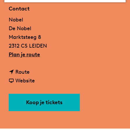
a
Contact
g
Nobel
e
De Nobel
Marktsteeg 8
2312 CS LEIDEN
n
Plan je route
a
n
a
Route
a
v
r
Website
a
a
V
r
n
r
Koop je tickets
V
V
o
r
r
e
o
o
g