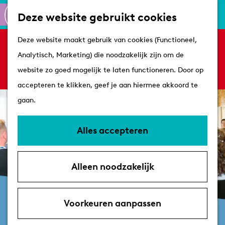
Culinair
K
Z
Deze website gebruikt cookies
Routes
a
o
M
G
Winkelen
Deze website maakt gebruik van cookies (Functioneel,
a
e
e
Sorry, deze activiteit is niet meer beschikbaar.
a
Analytisch, Marketing) die noodzakelijk zijn om de
r
k
n
Bekijk het
actuele aanbod
voor de beschikbare
n
Plan je bezoek
website zo goed mogelijk te laten functioneren. Door op
t
e
u
opties.
a
Tips
accepteren te klikken, geef je aan hiermee akkoord te
n
a
VVV's
gaan.
r
Overnachten
d
Arrangementen
Alles accepteren
e
Met de hond
h
Bereikbaarheid &
Alleen noodzakelijk
o
parkeren
m
e
Voorkeuren aanpassen
p