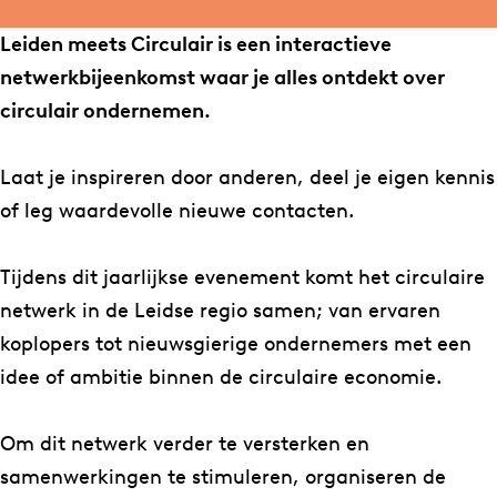
L
r
n
i
e
L
L
d
Leiden meets Circulair is een interactieve
i
e
e
e
netwerkbijeenkomst waar je alles ontdekt over
d
i
i
n
circulair ondernemen.
e
d
d
m
n
e
e
e
Laat je inspireren door anderen, deel je eigen kennis
m
n
n
e
of leg waardevolle nieuwe contacten.
e
m
m
t
e
e
e
s
Tijdens dit jaarlijkse evenement komt het circulaire
t
e
e
C
netwerk in de Leidse regio samen; van ervaren
s
t
t
i
koplopers tot nieuwsgierige ondernemers met een
C
s
s
r
idee of ambitie binnen de circulaire economie.
i
C
C
c
r
i
i
u
Om dit netwerk verder te versterken en
c
r
r
l
samenwerkingen te stimuleren, organiseren de