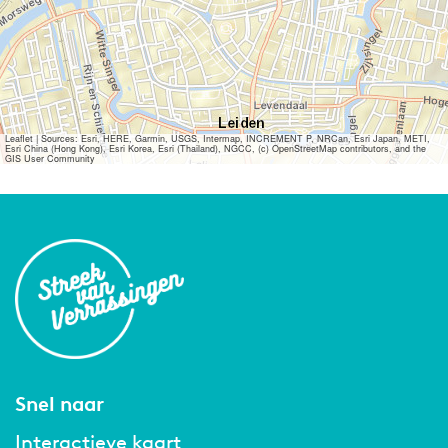
Leaflet
|
Sources: Esri, HERE, Garmin, USGS, Intermap, INCREMENT P, NRCan, Esri Japan, METI,
Esri China (Hong Kong), Esri Korea, Esri (Thailand), NGCC, (c) OpenStreetMap contributors, and the
GIS User Community
Snel naar
Interactieve kaart