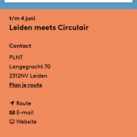
a
g
t/m 4 juni
e
Leiden meets Circulair
Contact
PLNT
Langegracht 70
2312NV Leiden
n
Plan je route
a
n
a
Route
a
n
r
E-mail
a
a
v
L
Website
r
a
a
e