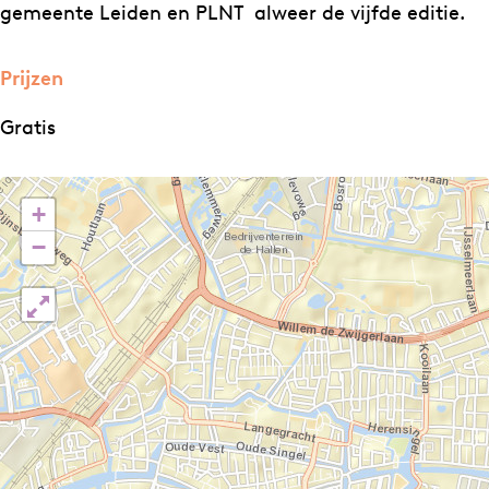
u
c
c
a
gemeente Leiden en PLNT alweer de vijfde editie.
l
u
u
i
a
l
l
r
Prijzen
i
a
a
Gratis
r
i
i
r
r
+
−