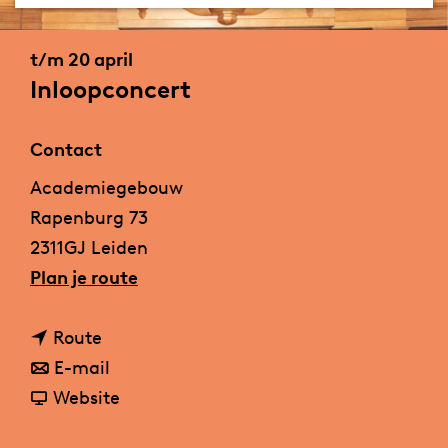
a
g
t/m 20 april
e
Inloopconcert
Contact
Academiegebouw
Rapenburg 73
2311GJ Leiden
n
Plan je route
a
n
a
Route
a
n
r
E-mail
a
a
v
I
Website
r
a
a
n