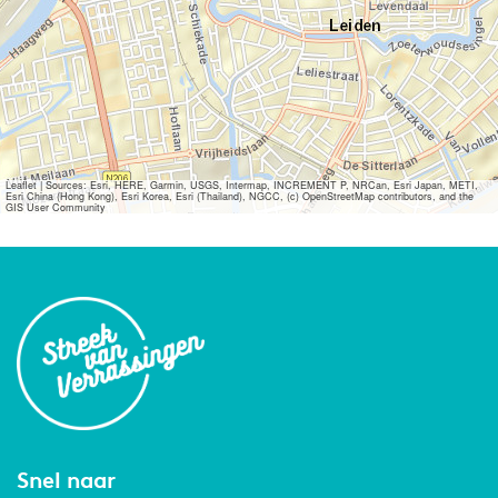
Leaflet
|
Sources: Esri, HERE, Garmin, USGS, Intermap, INCREMENT P, NRCan, Esri Japan, METI,
Esri China (Hong Kong), Esri Korea, Esri (Thailand), NGCC, (c) OpenStreetMap contributors, and the
GIS User Community
Snel naar