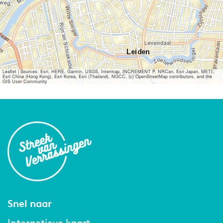
Leaflet
|
Sources: Esri, HERE, Garmin, USGS, Intermap, INCREMENT P, NRCan, Esri Japan, METI,
Esri China (Hong Kong), Esri Korea, Esri (Thailand), NGCC, (c) OpenStreetMap contributors, and the
GIS User Community
Snel naar
Interactieve kaart