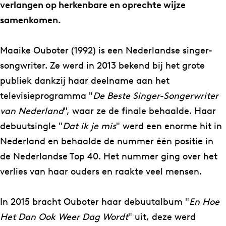
k
O
verlangen op herkenbare en oprechte wijze
e
u
samenkomen.
O
b
u
o
Maaike Ouboter (1992) is een Nederlandse singer-
b
t
songwriter. Ze werd in 2013 bekend bij het grote
o
e
publiek dankzij haar deelname aan het
t
r
televisieprogramma "
De Beste Singer-Songerwriter
e
van Nederland
", waar ze de finale behaalde. Haar
r
debuutsingle "
Dat ik je mis
" werd een enorme hit in
Nederland en behaalde de nummer één positie in
de Nederlandse Top 40. Het nummer ging over het
verlies van haar ouders en raakte veel mensen.
In 2015 bracht Ouboter haar debuutalbum "
En Hoe
Het Dan Ook Weer Dag Wordt
" uit, deze werd