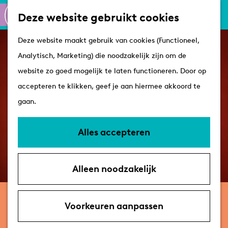
Culinair
K
Z
Deze website gebruikt cookies
Routes
a
o
M
G
Winkelen
Deze website maakt gebruik van cookies (Functioneel,
a
e
e
a
Analytisch, Marketing) die noodzakelijk zijn om de
r
k
n
n
Plan je bezoek
website zo goed mogelijk te laten functioneren. Door op
t
e
u
a
Tips
accepteren te klikken, geef je aan hiermee akkoord te
n
a
VVV's
gaan.
r
Overnachten
d
Arrangementen
Alles accepteren
e
Met de hond
h
Bereikbaarheid &
Alleen noodzakelijk
o
parkeren
m
zaterdag 14 november
e
Voorkeuren aanpassen
Maaike Ouboter
p