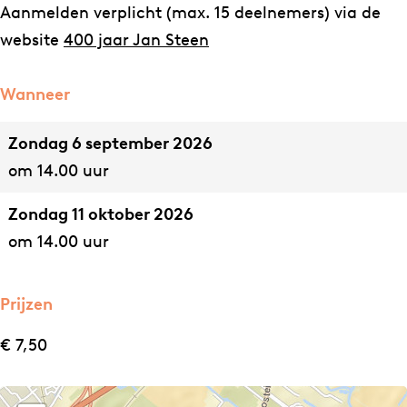
n
n
t
Aanmelden verplicht (max. 15 deelnemers) via de
S
S
e
website
400 jaar Jan Steen
t
t
e
e
e
n
Wanneer
e
e
Zondag 6 september 2026
n
n
om 14.00 uur
Zondag 11 oktober 2026
om 14.00 uur
Prijzen
€ 7,50