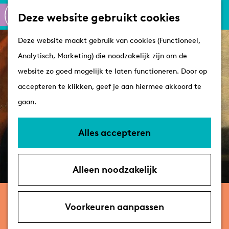
Culinair
K
Z
Deze website gebruikt cookies
Routes
a
o
M
G
Winkelen
Deze website maakt gebruik van cookies (Functioneel,
a
e
e
a
Analytisch, Marketing) die noodzakelijk zijn om de
r
k
n
n
Plan je bezoek
website zo goed mogelijk te laten functioneren. Door op
t
e
u
a
Tips
accepteren te klikken, geef je aan hiermee akkoord te
n
a
VVV's
gaan.
r
Overnachten
d
Arrangementen
Alles accepteren
e
Met de hond
h
Bereikbaarheid &
Alleen noodzakelijk
o
parkeren
m
6 september, 11 oktober
e
Voorkeuren aanpassen
Jan Steen-wandeling met gids |
p
400 jaar Jan Steen