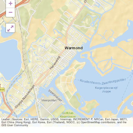
+
−
Leaflet
|
Sources: Esri, HERE, Garmin, USGS, Intermap, INCREMENT P, NRCan, Esri Japan, METI,
Esri China (Hong Kong), Esri Korea, Esri (Thailand), NGCC, (c) OpenStreetMap contributors, and the
GIS User Community