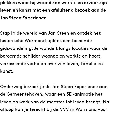
e
e
n
plekken waar hij woonde en werkte en ervaar zijn
e
e
-
leven en kunst met een afsluitend bezoek aan de
n
n
w
Jan Steen Experience.
-
-
a
w
w
n
Stap in de wereld van Jan Steen en ontdek het
a
a
d
historische Warmond tijdens een boeiende
n
n
e
gidswandeling. Je wandelt langs locaties waar de
d
d
l
beroemde schilder woonde en werkte en hoort
e
e
i
verrassende verhalen over zijn leven, familie en
l
l
n
kunst.
i
i
g
n
n
m
Onderweg bezoek je de Jan Steen Experience aan
g
g
e
de Gemeentehaven, waar een 3D-animatie het
m
m
t
leven en werk van de meester tot leven brengt. Na
e
e
g
afloop kun je terecht bij de VVV in Warmond voor