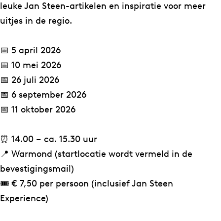
t
t
i
leuke Jan Steen-artikelen en inspiratie voor meer
g
g
d
uitjes in de regio.
i
i
s
d
d
|
📅 5 april 2026
s
s
4
📅 10 mei 2026
|
|
0
📅 26 juli 2026
4
4
0
📅 6 september 2026
0
0
j
📅 11 oktober 2026
0
0
a
j
j
a
⏰ 14.00 – ca. 15.30 uur
a
a
r
📍 Warmond (startlocatie wordt vermeld in de
a
a
J
bevestigingsmail)
r
r
a
🎟️ € 7,50 per persoon (inclusief Jan Steen
J
J
n
Experience)
a
a
S