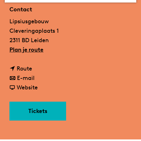
a
Contact
g
Lipsiusgebouw
e
Cleveringaplaats 1
2311 BD Leiden
n
Plan je route
a
n
a
Route
a
n
r
E-mail
a
a
v
H
Website
r
a
a
i
H
r
n
s
Tickets
i
H
H
t
s
i
i
o
t
s
s
r