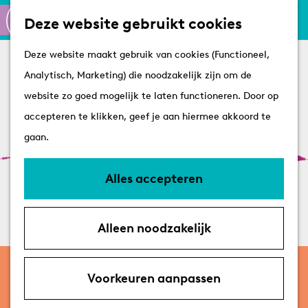
Culinair
K
Z
Deze website gebruikt cookies
Routes
a
o
M
G
Winkelen
Deze website maakt gebruik van cookies (Functioneel,
a
e
e
a
Analytisch, Marketing) die noodzakelijk zijn om de
r
k
n
n
Plan je bezoek
website zo goed mogelijk te laten functioneren. Door op
t
e
u
a
Tips
accepteren te klikken, geef je aan hiermee akkoord te
n
a
VVV's
gaan.
r
Overnachten
d
Arrangementen
Alles accepteren
e
Met de hond
h
Bereikbaarheid &
Alleen noodzakelijk
o
parkeren
m
27 t/m 29 augustus
e
Voorkeuren aanpassen
Historicidagen 2026
p