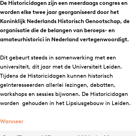
o
t
t
i
De Historicidagen zijn een meerdaags congres en
r
o
o
c
worden elke twee jaar georganiseerd door het
i
r
r
i
Koninklijk Nederlands Historisch Genootschap, de
c
i
i
d
organisatie die de belangen van beroeps- en
i
c
c
a
amateurhistorici in Nederland vertegenwoordigt.
d
i
i
g
a
d
d
e
Dit gebeurt steeds in samenwerking met een
g
a
a
n
universiteit, dit jaar met de Universiteit Leiden.
e
g
g
2
Tijdens de Historicidagen kunnen historisch
n
e
e
0
geïnteresseerden allerlei lezingen, debatten,
2
n
n
2
workshops en sessies bijwonen. De Historicidagen
0
2
2
6
worden gehouden in het Lipsiusgebouw in Leiden.
2
0
0
6
2
2
Wanneer
6
6