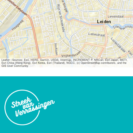
Leaflet
|
Sources: Esri, HERE, Garmin, USGS, Intermap, INCREMENT P, NRCan, Esri Japan, METI,
Esri China (Hong Kong), Esri Korea, Esri (Thailand), NGCC, (c) OpenStreetMap contributors, and the
GIS User Community