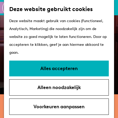
Culinair
K
Z
Deze website gebruikt cookies
Routes
a
o
M
G
Winkelen
Deze website maakt gebruik van cookies (Functioneel,
a
e
e
a
Analytisch, Marketing) die noodzakelijk zijn om de
r
k
n
n
Plan je bezoek
website zo goed mogelijk te laten functioneren. Door op
t
e
u
a
Tips
accepteren te klikken, geef je aan hiermee akkoord te
n
a
VVV's
gaan.
r
Overnachten
d
Arrangementen
Alles accepteren
e
Met de hond
h
Bereikbaarheid &
Alleen noodzakelijk
o
parkeren
m
woensdag 25 november
e
Voorkeuren aanpassen
Boban Braspenning – Bruto
p