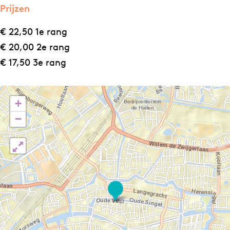
Prijzen
€ 22,50 1e rang
€ 20,00 2e rang
€ 17,50 3e rang
+
−
B
o
b
a
n