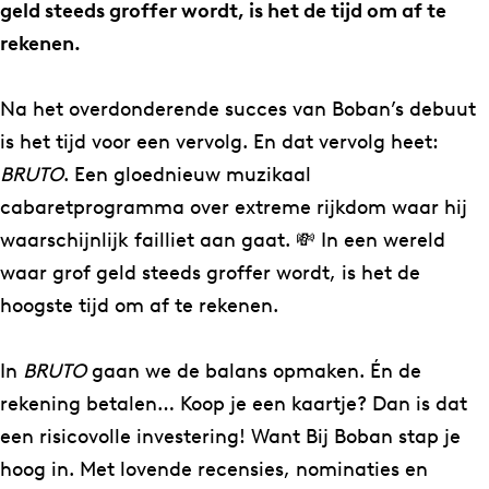
n
r
geld steeds groffer wordt, is het de tijd om af te
B
a
rekenen.
r
s
a
p
Na het overdonderende succes van Boban’s debuut
s
e
is het tijd voor een vervolg. En dat vervolg heet:
p
n
BRUTO
. Een gloednieuw muzikaal
e
n
cabaretprogramma over extreme rijkdom waar hij
n
i
waarschijnlijk failliet aan gaat. 💸 In een wereld
n
n
waar grof geld steeds groffer wordt, is het de
i
g
hoogste tijd om af te rekenen.
n
–
g
B
In
BRUTO
gaan we de balans opmaken. Én de
–
r
rekening betalen… Koop je een kaartje? Dan is dat
B
u
een risicovolle investering! Want Bij Boban stap je
r
t
hoog in. Met lovende recensies, nominaties en