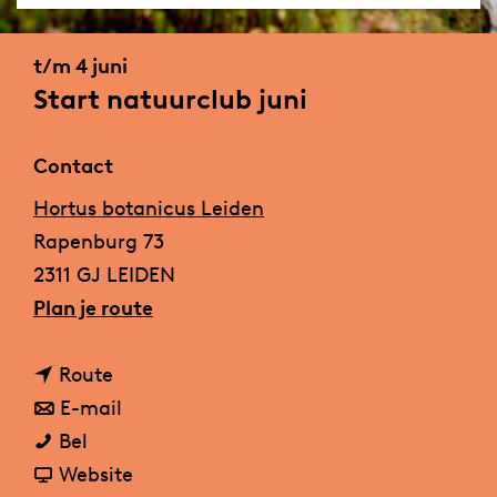
a
g
t/m 4 juni
e
Start natuurclub juni
Contact
Hortus botanicus Leiden
Rapenburg 73
2311 GJ LEIDEN
n
Plan je route
a
n
a
Route
a
n
r
E-mail
S
a
a
S
Bel
t
r
a
v
t
Website