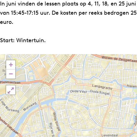
n
j
b
u
n
In juni vinden de lessen plaats op 4, 11, 18, en 25 juni
i
u
j
b
i
van 15:45-17:15 uur. De kosten per reeks bedragen 25
n
u
j
euro.
i
n
u
i
n
Start: Wintertuin.
i
+
−