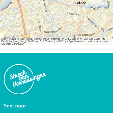
Leaflet
|
Sources: Esri, HERE, Garmin, USGS, Intermap, INCREMENT P, NRCan, Esri Japan, METI,
Esri China (Hong Kong), Esri Korea, Esri (Thailand), NGCC, (c) OpenStreetMap contributors, and the
GIS User Community
Snel naar