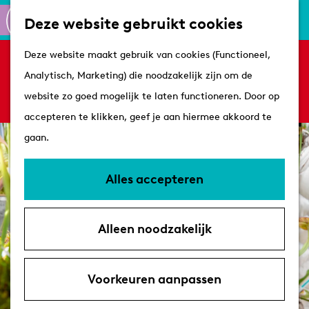
Culinair
K
Z
Deze website gebruikt cookies
Routes
a
o
M
G
Winkelen
Deze website maakt gebruik van cookies (Functioneel,
a
e
e
Sorry, deze activiteit is niet meer beschikbaar.
a
Analytisch, Marketing) die noodzakelijk zijn om de
r
k
n
Bekijk het
actuele aanbod
voor de beschikbare
n
Plan je bezoek
website zo goed mogelijk te laten functioneren. Door op
t
e
u
opties.
a
Tips
accepteren te klikken, geef je aan hiermee akkoord te
n
a
VVV's
gaan.
r
Overnachten
d
Arrangementen
Alles accepteren
e
Met de hond
h
Bereikbaarheid &
Alleen noodzakelijk
o
parkeren
m
e
Voorkeuren aanpassen
p