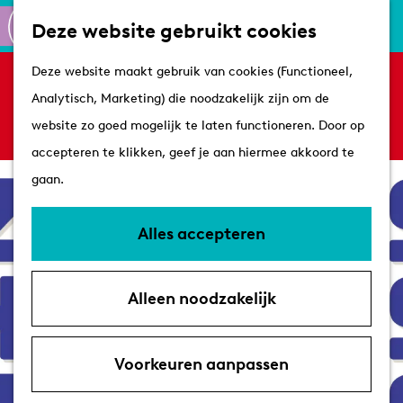
Culinair
K
Z
Deze website gebruikt cookies
Routes
a
o
M
G
Winkelen
Deze website maakt gebruik van cookies (Functioneel,
a
e
e
Sorry, deze activiteit is niet meer beschikbaar.
a
Analytisch, Marketing) die noodzakelijk zijn om de
r
k
n
Bekijk het
actuele aanbod
voor de beschikbare
n
Plan je bezoek
website zo goed mogelijk te laten functioneren. Door op
t
e
u
opties.
a
Tips
accepteren te klikken, geef je aan hiermee akkoord te
n
a
VVV's
gaan.
r
Overnachten
d
Arrangementen
Alles accepteren
e
Met de hond
h
Bereikbaarheid &
Alleen noodzakelijk
o
parkeren
m
e
Voorkeuren aanpassen
p