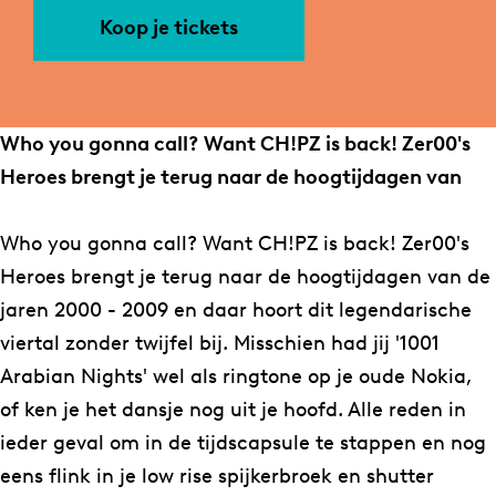
r
n
e
Koop je tickets
Z
Z
r
e
e
0
r
r
0
0
0
'
Who you gonna call? Want CH!PZ is back! Zer00's
0
0
s
Heroes brengt je terug naar de hoogtijdagen van
'
'
H
s
s
e
Who you gonna call? Want CH!PZ is back! Zer00's
H
H
r
Heroes brengt je terug naar de hoogtijdagen van de
e
e
o
jaren 2000 - 2009 en daar hoort dit legendarische
r
r
e
viertal zonder twijfel bij. Misschien had jij '1001
o
o
s
Arabian Nights' wel als ringtone op je oude Nokia,
e
e
p
of ken je het dansje nog uit je hoofd. Alle reden in
s
s
r
ieder geval om in de tijdscapsule te stappen en nog
p
p
e
eens flink in je low rise spijkerbroek en shutter