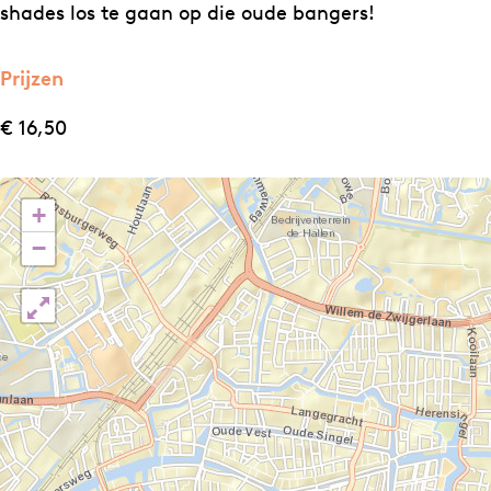
r
r
s
shades los te gaan op die oude bangers!
e
e
.
s
s
C
Prijzen
.
.
H
€ 16,50
C
C
!
H
H
P
!
!
Z
+
P
P
−
Z
Z