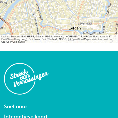
Leaflet
|
Sources: Esri, HERE, Garmin, USGS, Intermap, INCREMENT P, NRCan, Esri Japan, METI,
Esri China (Hong Kong), Esri Korea, Esri (Thailand), NGCC, (c) OpenStreetMap contributors, and the
GIS User Community
Snel naar
Interactieve kaart