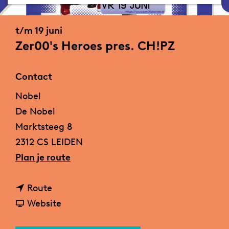
a
g
t/m 19 juni
e
Zer00's Heroes pres. CH!PZ
Contact
Nobel
De Nobel
Marktsteeg 8
2312 CS LEIDEN
n
Plan je route
a
n
a
Route
a
v
r
Website
a
a
Z