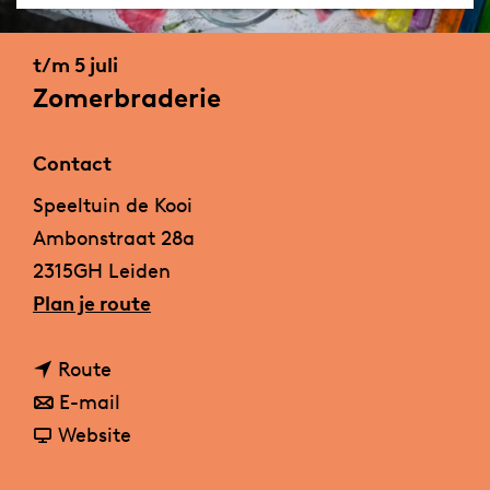
a
g
t/m 5 juli
e
Zomerbraderie
Contact
Speeltuin de Kooi
Ambonstraat 28a
2315GH Leiden
n
Plan je route
a
n
a
Route
a
n
r
E-mail
a
a
v
Z
Website
r
a
a
o