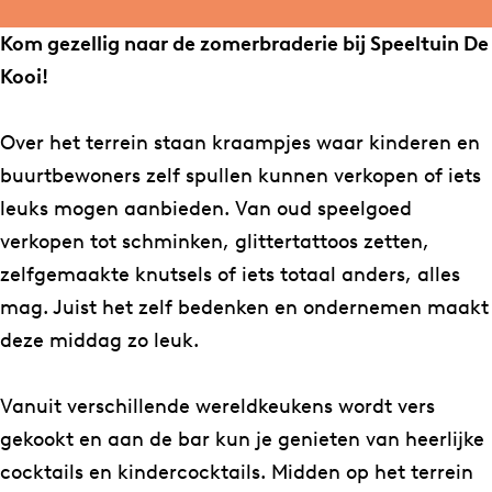
Z
r
n
m
o
Z
Z
e
Kom gezellig naar de zomerbraderie bij Speeltuin De
m
o
o
r
Kooi!
e
m
m
b
r
e
e
r
Over het terrein staan kraampjes waar kinderen en
b
r
r
a
buurtbewoners zelf spullen kunnen verkopen of iets
r
b
b
d
leuks mogen aanbieden. Van oud speelgoed
a
r
r
e
verkopen tot schminken, glittertattoos zetten,
d
a
a
r
zelfgemaakte knutsels of iets totaal anders, alles
e
d
d
i
mag. Juist het zelf bedenken en ondernemen maakt
r
e
e
e
deze middag zo leuk.
i
r
r
e
i
i
Vanuit verschillende wereldkeukens wordt vers
e
e
gekookt en aan de bar kun je genieten van heerlijke
cocktails en kindercocktails. Midden op het terrein