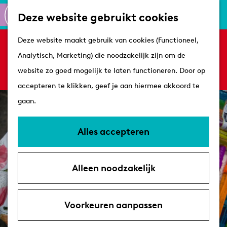
Culinair
K
Z
Deze website gebruikt cookies
Routes
a
o
M
G
Winkelen
Deze website maakt gebruik van cookies (Functioneel,
a
e
e
Sorry, deze activiteit is niet meer beschikbaar.
a
Analytisch, Marketing) die noodzakelijk zijn om de
r
k
n
Bekijk het
actuele aanbod
voor de beschikbare
n
Plan je bezoek
website zo goed mogelijk te laten functioneren. Door op
t
e
u
opties.
a
Tips
accepteren te klikken, geef je aan hiermee akkoord te
n
a
VVV's
gaan.
r
Overnachten
d
Arrangementen
Alles accepteren
e
Met de hond
h
Bereikbaarheid &
Alleen noodzakelijk
o
parkeren
m
e
Voorkeuren aanpassen
p