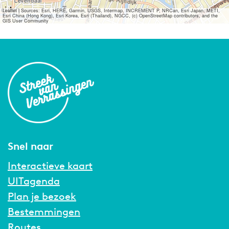
Leaflet
|
Sources: Esri, HERE, Garmin, USGS, Intermap, INCREMENT P, NRCan, Esri Japan, METI,
Esri China (Hong Kong), Esri Korea, Esri (Thailand), NGCC, (c) OpenStreetMap contributors, and the
GIS User Community
Snel naar
Interactieve kaart
UITagenda
Plan je bezoek
Bestemmingen
Routes