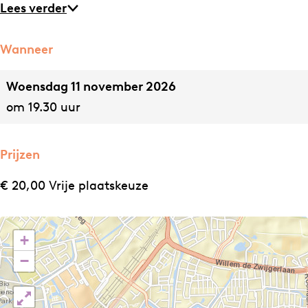
m
a
Lees verder
p
n
a
y
Wanneer
n
–
Woensdag 11 november 2026
y
D
om 19.30 uur
–
O
D
P
O
E
Prijzen
P
€ 20,00 Vrije plaatskeuze
E
+
−