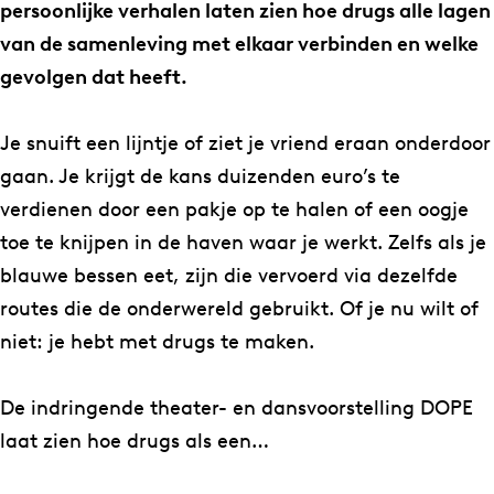
W
D
persoonlijke verhalen laten zien hoe drugs alle lagen
e
o
van de samenleving met elkaar verbinden en welke
D
e
gevolgen dat heeft.
o
n
e
&
Je snuift een lijntje of ziet je vriend eraan onderdoor
n
L
gaan. Je krijgt de kans duizenden euro’s te
&
l
verdienen door een pakje op te halen of een oogje
L
o
toe te knijpen in de haven waar je werkt. Zelfs als je
l
y
blauwe bessen eet, zijn die vervoerd via dezelfde
o
d
routes die de onderwereld gebruikt. Of je nu wilt of
y
s
niet: je hebt met drugs te maken.
d
c
s
o
De indringende theater- en dansvoorstelling DOPE
c
m
laat zien hoe drugs als een…
o
p