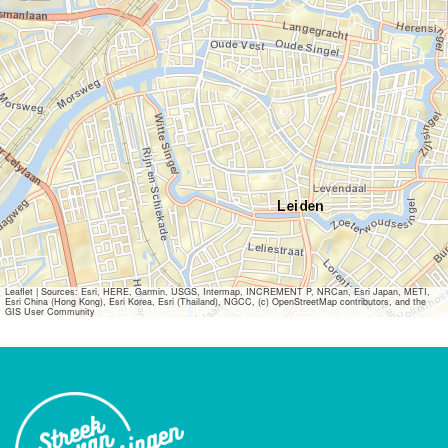
Leaflet
|
Sources: Esri, HERE, Garmin, USGS, Intermap, INCREMENT P, NRCan, Esri Japan, METI,
Esri China (Hong Kong), Esri Korea, Esri (Thailand), NGCC, (c) OpenStreetMap contributors, and the
GIS User Community