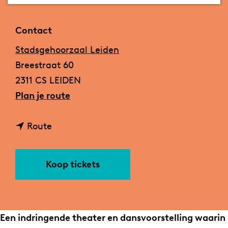
a
g
Contact
e
Stadsgehoorzaal Leiden
Breestraat 60
2311 CS LEIDEN
n
Plan je route
a
n
a
Route
a
r
a
W
Koop tickets
r
a
W
t
a
W
t
e
Een indringende theater en dansvoorstelling waarin