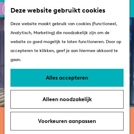
Culinair
K
Z
Deze website gebruikt cookies
Routes
a
o
M
G
Winkelen
Deze website maakt gebruik van cookies (Functioneel,
a
e
e
a
Analytisch, Marketing) die noodzakelijk zijn om de
r
k
n
n
Plan je bezoek
website zo goed mogelijk te laten functioneren. Door op
t
e
u
a
Tips
accepteren te klikken, geef je aan hiermee akkoord te
n
a
VVV's
gaan.
r
Overnachten
d
Arrangementen
Alles accepteren
e
Met de hond
h
Bereikbaarheid &
Alleen noodzakelijk
o
parkeren
m
woensdag 11 november
e
Voorkeuren aanpassen
Wat We Doen & Lloydscompany –
p
DOPE