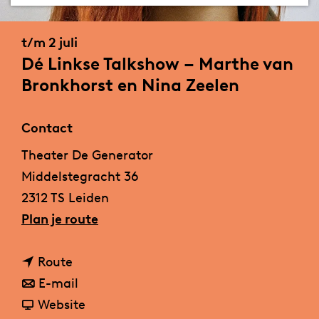
a
g
t/m 2 juli
e
Dé Linkse Talkshow – Marthe van
Bronkhorst en Nina Zeelen
Contact
Theater De Generator
Middelstegracht 36
2312 TS Leiden
n
Plan je route
a
n
a
Route
a
n
r
E-mail
a
a
v
D
Website