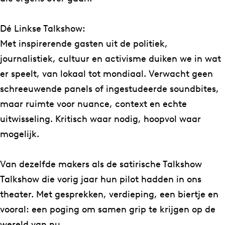
k
s
o
h
h
–
s
e
w
o
o
M
Dé Linkse Talkshow:
e
T
–
w
w
a
Met inspirerende gasten uit de politiek,
T
a
M
–
–
r
journalistiek, cultuur en activisme duiken we in wat
a
l
a
M
M
t
er speelt, van lokaal tot mondiaal. Verwacht geen
l
k
r
a
a
h
schreeuwende panels of ingestudeerde soundbites,
k
s
t
r
r
e
maar ruimte voor nuance, context en echte
s
h
h
t
t
v
uitwisseling. Kritisch waar nodig, hoopvol waar
h
o
e
h
h
a
mogelijk.
o
w
v
e
e
n
w
–
a
v
v
B
Van dezelfde makers als de satirische Talkshow
–
M
n
a
a
r
Talkshow die vorig jaar hun pilot hadden in ons
M
a
B
n
n
o
theater. Met gesprekken, verdieping, een biertje en
a
r
r
B
B
n
vooral: een poging om samen grip te krijgen op de
r
t
o
r
r
k
wereld van nu.