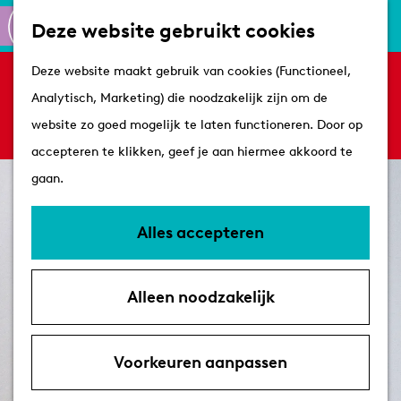
Culinair
K
Z
Deze website gebruikt cookies
Routes
a
o
M
G
Winkelen
Deze website maakt gebruik van cookies (Functioneel,
a
e
e
Sorry, deze activiteit is niet meer beschikbaar.
a
Analytisch, Marketing) die noodzakelijk zijn om de
r
k
n
Bekijk het
actuele aanbod
voor de beschikbare
n
Plan je bezoek
website zo goed mogelijk te laten functioneren. Door op
t
e
u
opties.
a
Tips
accepteren te klikken, geef je aan hiermee akkoord te
n
a
VVV's
gaan.
r
Overnachten
d
Arrangementen
Alles accepteren
e
Met de hond
h
Bereikbaarheid &
Alleen noodzakelijk
o
parkeren
m
e
Voorkeuren aanpassen
p